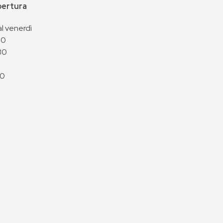
apertura
al venerdì
00
30
00