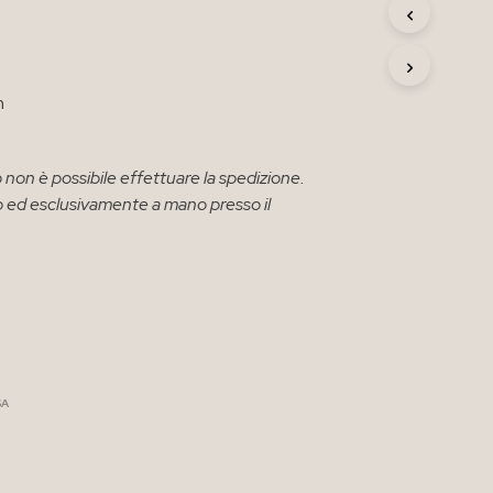
R
O
D
O
T
m
T
O
N
 non è possibile effettuare la spedizione.
E
solo ed esclusivamente a mano presso il
L
C
A
R
R
E
L
L
O
.
SA