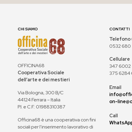
CHI SIAMO
CONTATTI
Telefono 
0532 680
Cellulare
OFFICINA68
347 6002 0
Cooperativa Sociale
375 6284 
dell’arte e dei mestieri
Email
Via Bologna, 300 B/C
info@offi
44124 Ferrara – Italia
on-line@o
P.I. e C.F.: 01988310387
Call
Officina68 è una cooperativa con fini
WhatsAp
sociali per l’inserimento lavorativo di