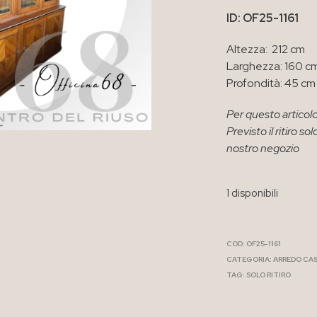
ID: OF25-1161
Altezza: 212 cm
Larghezza: 160 c
Profondità: 45 cm
Per questo articolo
Previsto il ritiro 
nostro negozio
1 disponibili
COD:
OF25-1161
CATEGORIA:
ARREDO CA
TAG:
SOLO RITIRO