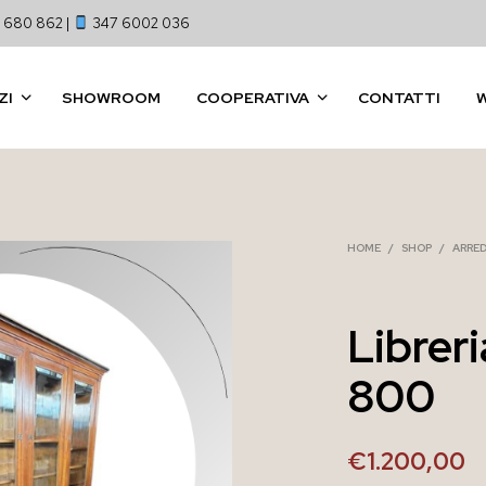
 680 862 |
347 6002 036
ZI
SHOWROOM
COOPERATIVA
CONTATTI
HOME
/
SHOP
/
ARRE
Libreri
800
€
1.200,00