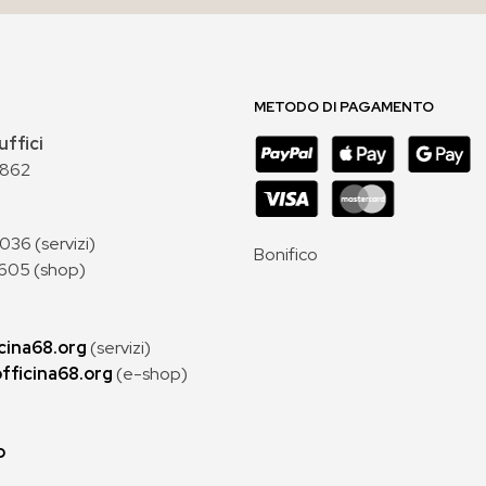
METODO DI PAGAMENTO
uffici
 862
36 (servizi)
Bonifico
605 (shop)
cina68.org
(servizi)
fficina68.org
(e-shop)
p