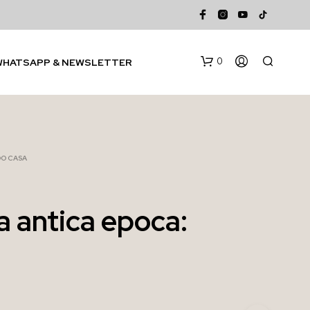
0
WHATSAPP & NEWSLETTER
DO CASA
a antica epoca:
N
E
S
S
U
N
P