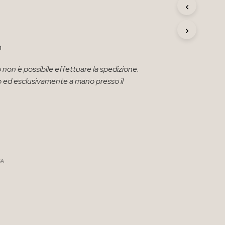
R
O
D
O
T
m
T
O
 non è possibile effettuare la spedizione.
N
solo ed esclusivamente a mano presso il
E
L
C
A
R
R
E
L
L
SA
O
.