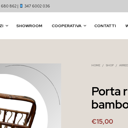
 680 862 |
347 6002 036
ZI
SHOWROOM
COOPERATIVA
CONTATTI
HOME
/
SHOP
/
ARRE
Porta r
bamb
€
15,00