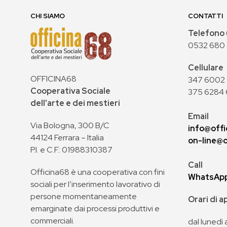
CHI SIAMO
CONTATTI
Telefono 
0532 680
Cellulare
OFFICINA68
347 6002 0
Cooperativa Sociale
375 6284 
dell’arte e dei mestieri
Email
Via Bologna, 300 B/C
info@offi
44124 Ferrara – Italia
on-line@o
P.I. e C.F.: 01988310387
Call
Officina68 è una cooperativa con fini
WhatsAp
sociali per l’inserimento lavorativo di
persone momentaneamente
Orari di 
emarginate dai processi produttivi e
commerciali.
dal lunedì 