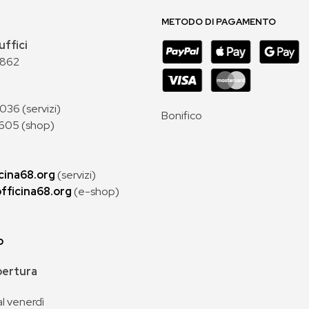
METODO DI PAGAMENTO
uffici
 862
36 (servizi)
Bonifico
605 (shop)
cina68.org
(servizi)
fficina68.org
(e-shop)
p
apertura
al venerdì