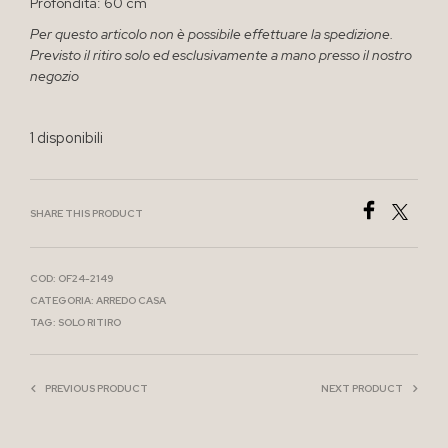
Profondità: 60 cm
Per questo articolo non è possibile effettuare la spedizione.
Previsto il ritiro solo ed esclusivamente a mano presso il nostro
negozio
1 disponibili
SHARE THIS PRODUCT
COD:
OF24-2149
CATEGORIA:
ARREDO CASA
TAG:
SOLO RITIRO
PREVIOUS PRODUCT
NEXT PRODUCT