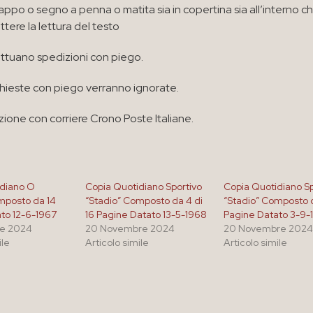
appo o segno a penna o matita sia in copertina sia all’interno c
ere la lettura del testo
ettuano spedizioni con piego.
ichieste con piego verranno ignorate.
zione con corriere Crono Poste Italiane.
idiano O
Copia Quotidiano Sportivo
Copia Quotidiano Sp
mposto da 14
“Stadio” Composto da 4 di
“Stadio” Composto 
to 12-6-1967
16 Pagine Datato 13-5-1968
Pagine Datato 3-9-
e 2024
20 Novembre 2024
20 Novembre 202
ile
Articolo simile
Articolo simile