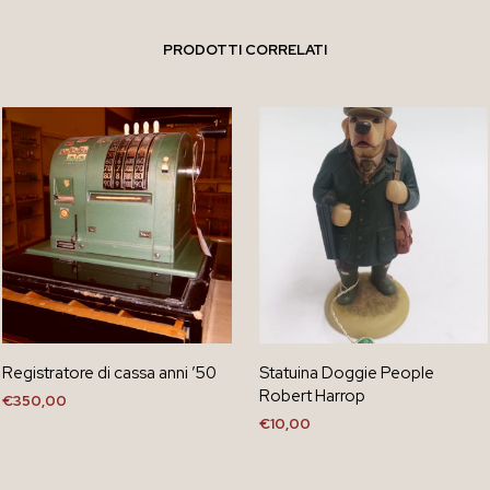
PRODOTTI CORRELATI
Registratore di cassa anni ’50
Statuina Doggie People
Robert Harrop
€
350,00
€
10,00
AGGIUNGI AL CARRELLO