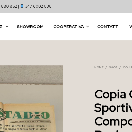
 680 862 |
347 6002 036
ZI
SHOWROOM
COOPERATIVA
CONTATTI
HOME
/
SHOP
/
COLL
Copia 
Sporti
Compo