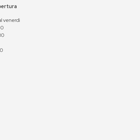
apertura
al venerdì
00
30
00