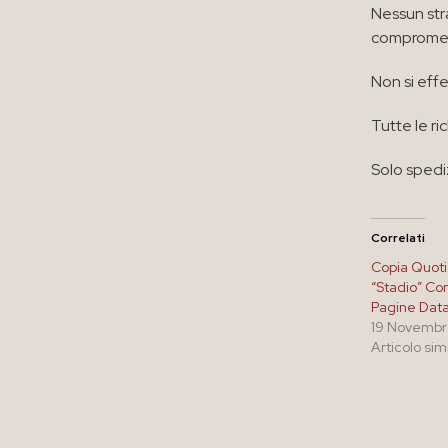
Nessun str
compromett
Non si eff
Tutte le r
Solo spedi
Correlati
Copia Quot
“Stadio” Co
Pagine Data
19 Novembr
Articolo sim