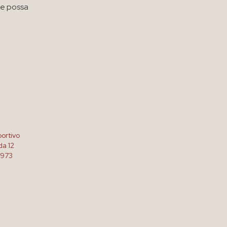
he possa
ortivo
da 12
1973
4