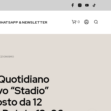
0
WHATSAPP & NEWSLETTER
EZIONISMO
Quotidiano
N
vo “Stadio”
E
S
S
sto da 12
U
N
P