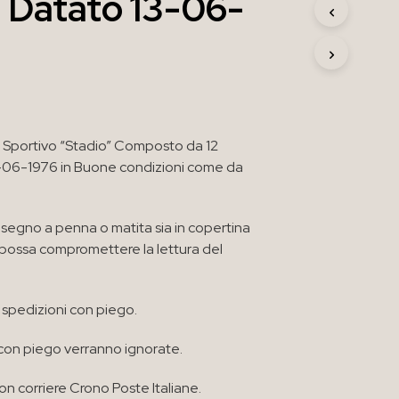
 Datato 13-06-
R
O
D
O
T
T
O
N
 Sportivo “Stadio” Composto da 12
E
L
-06-1976 in Buone condizioni come da
C
A
R
segno a penna o matita sia in copertina
R
e possa compromettere la lettura del
E
L
L
O
 spedizioni con piego.
.
 con piego verranno ignorate.
n corriere Crono Poste Italiane.