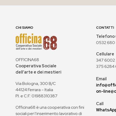
CHI SIAMO
CONTATTI
Telefono 
0532 680
Cellulare
OFFICINA68
347 6002 0
Cooperativa Sociale
375 6284 
dell’arte e dei mestieri
Email
Via Bologna, 300 B/C
info@offi
44124 Ferrara – Italia
on-line@o
P.I. e C.F.: 01988310387
Call
Officina68 è una cooperativa con fini
WhatsAp
sociali per l’inserimento lavorativo di