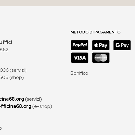
METODO DI PAGAMENTO
uffici
 862
36 (servizi)
Bonifico
605 (shop)
cina68.org
(servizi)
fficina68.org
(e-shop)
p