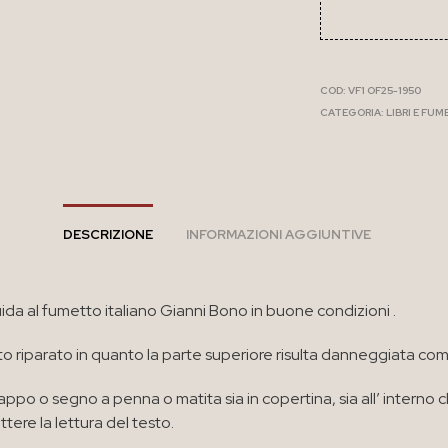
COD:
VF1 OF25-1950
CATEGORIA:
LIBRI E FUM
DESCRIZIONE
INFORMAZIONI AGGIUNTIVE
uida al fumetto italiano Gianni Bono in buone condizioni .
ato riparato in quanto la parte superiore risulta danneggiata com
ppo o segno a penna o matita sia in copertina, sia all’ interno 
ere la lettura del testo.