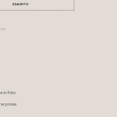
ESAURITO
ETTI
e in foto.
che possa