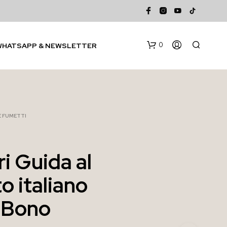
0
WHATSAPP & NEWSLETTER
 E FUMETTI
ri Guida al
N
o italiano
E
S
S
 Bono
U
N
P