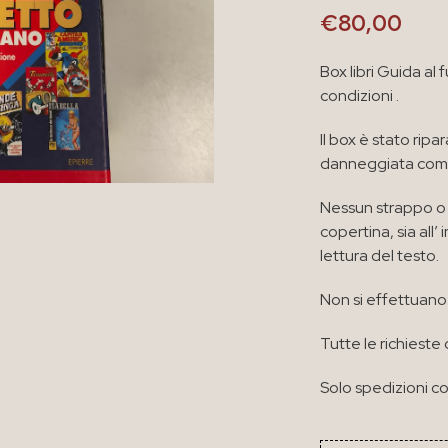
€
80,00
Box libri Guida al
condizioni .
Il box è stato ripa
danneggiata come
Nessun strappo o 
copertina, sia all
lettura del testo.
Non si effettuano 
Tutte le richieste 
Solo spedizioni co