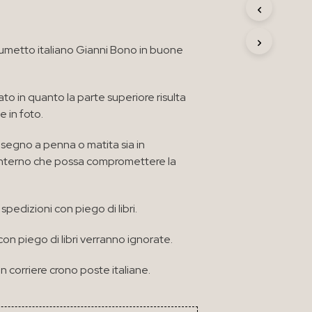
R
O
D
 fumetto italiano Gianni Bono in buone
O
T
T
O
rato in quanto la parte superiore risulta
N
 in foto.
E
L
C
segno a penna o matita sia in
A
’ interno che possa compromettere la
R
R
E
spedizioni con piego di libri.
L
L
O
con piego di libri verranno ignorate.
.
n corriere crono poste italiane.