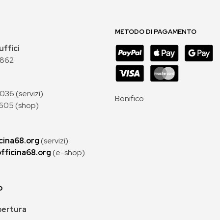
METODO DI PAGAMENTO
uffici
 862
36 (servizi)
Bonifico
605 (shop)
cina68.org
(servizi)
fficina68.org
(e-shop)
p
apertura