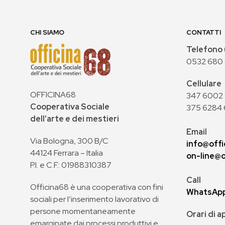
CHI SIAMO
CONTATTI
Telefono 
0532 680
Cellulare
OFFICINA68
347 6002 0
Cooperativa Sociale
375 6284 
dell’arte e dei mestieri
Email
Via Bologna, 300 B/C
info@offi
44124 Ferrara – Italia
on-line@o
P.I. e C.F.: 01988310387
Call
Officina68 è una cooperativa con fini
WhatsAp
sociali per l’inserimento lavorativo di
persone momentaneamente
Orari di 
emarginate dai processi produttivi e