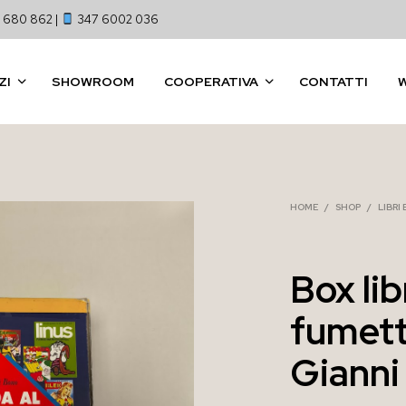
 680 862 |
347 6002 036
ZI
SHOWROOM
COOPERATIVA
CONTATTI
HOME
/
SHOP
/
LIBRI
Box lib
fumett
Gianni