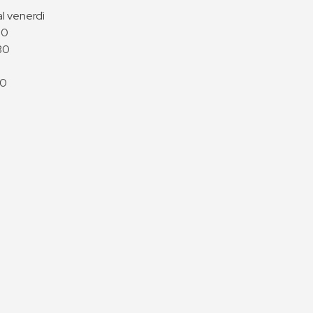
al venerdì
00
30
00