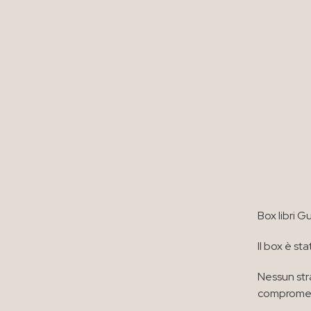
Box libri G
Il box è st
Nessun stra
compromett