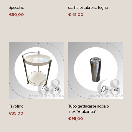
Specchio
scaffale/Libreria legno
€
50,00
€
45,00
Tavolino
Tubo gettacarte acciaio
inox “Brabantia”
€
35,00
€
95,00