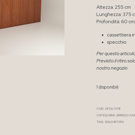
Altezza: 255 cm
Lunghezza: 375 
Profondità: 60 cm
cassettiera i
specchio
Per questo articolo
Previsto il ritiro 
nostro negozio
1 disponibili
COD:
OF26-1178
CATEGORIA:
ARREDO CA
TAG:
SOLO RITIRO