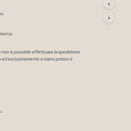
R
O
cm
D
O
T
T
nterna
O
N
E
 non è possibile effettuare la spedizione.
L
solo ed esclusivamente a mano presso il
C
A
R
R
E
L
L
O
.
SA