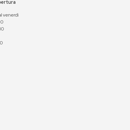
apertura
al venerdì
00
30
00