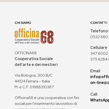
CHI SIAMO
CONTATTI
Telefono 
0532 680
Cellulare
OFFICINA68
347 6002 0
Cooperativa Sociale
375 6284 
dell’arte e dei mestieri
Email
Via Bologna, 300 B/C
info@offi
44124 Ferrara – Italia
on-line@o
P.I. e C.F.: 01988310387
Call
Officina68 è una cooperativa con fini
WhatsAp
sociali per l’inserimento lavorativo di