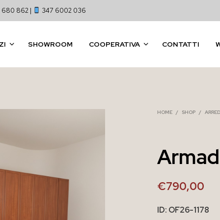
 680 862 |
347 6002 036
ZI
SHOWROOM
COOPERATIVA
CONTATTI
HOME
/
SHOP
/
ARRE
Armadi
€
790,00
ID: OF26-1178