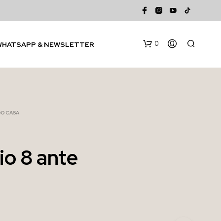
0
WHATSAPP & NEWSLETTER
DO CASA
o 8 ante
N
E
S
S
U
N
P