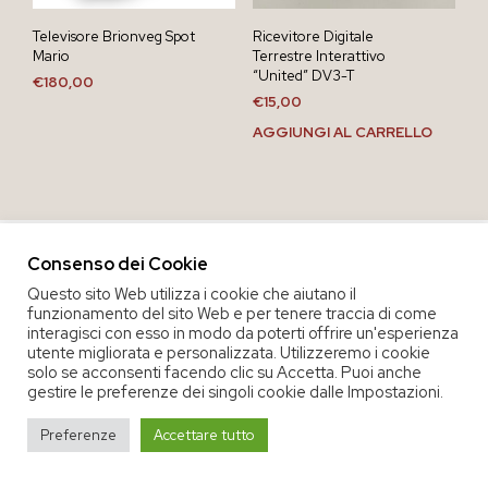
Televisore Brionveg Spot
Ricevitore Digitale
Mario
Terrestre Interattivo
“United” DV3-T
€
180,00
€
15,00
AGGIUNGI AL CARRELLO
Consenso dei Cookie
Questo sito Web utilizza i cookie che aiutano il
funzionamento del sito Web e per tenere traccia di come
interagisci con esso in modo da poterti offrire un'esperienza
utente migliorata e personalizzata. Utilizzeremo i cookie
solo se acconsenti facendo clic su Accetta. Puoi anche
gestire le preferenze dei singoli cookie dalle Impostazioni.
COPYRIGHT 2020 COOP. SOC. OFFICINA 68 |
PRIVACY POLICY
|
Preferenze
Accettare tutto
TERMINI E CONDIZIONI DEL SERVIZIO
|
CREDITS