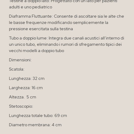
Testine a doppio lato: Progettato con un lato per pazienti
adulti e uno pediatrico
Diaframma Fluttuante: Consente di ascoltare sia le alte che
le basse frequenze modificando semplicemente la
pressione esercitata sulla testina
Tubo a doppio lume: Integra due canali acustici all’interno di
un unico tubo, eliminando i rumori di sfregamento tipici dei
vecchi modelli a doppio tubo
Dimensioni:
Scatola:
Lunghezza: 32 cm
Larghezza: 16 cm
Altezza. 5 cm
Stetoscopio:
Lunghezza totale tubo: 69 cm
Diametro membrana: 4 cm