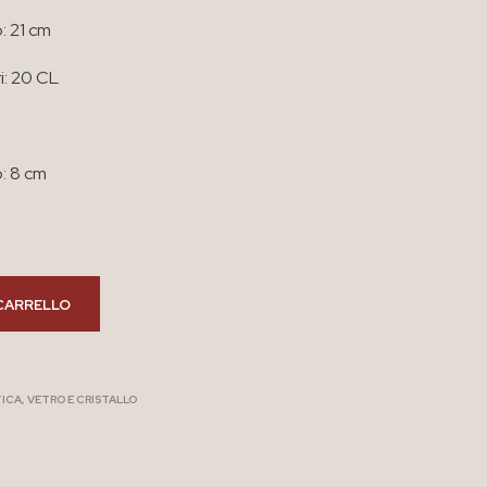
: 21 cm
i: 20 CL
: 8 cm
CARRELLO
ICA
,
VETRO E CRISTALLO