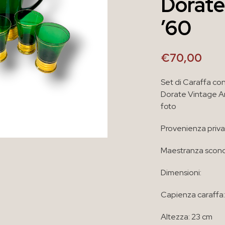
Dorate
’60
€
70,00
Set di Caraffa con
Dorate Vintage A
foto
Provenienza priv
Maestranza scono
Dimensioni:
Capienza caraffa:
Altezza: 23 cm