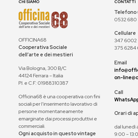
CHI SIAMO
CONTATTI
Telefono 
0532 680
Cellulare
OFFICINA68
347 6002 0
Cooperativa Sociale
375 6284 
dell’arte e dei mestieri
Email
Via Bologna, 300 B/C
info@offi
44124 Ferrara – Italia
on-line@o
P.I. e C.F.: 01988310387
Call
Officina68 è una cooperativa con fini
WhatsAp
sociali per l’inserimento lavorativo di
persone momentaneamente
Orari di 
emarginate dai processi produttivi e
commerciali.
dal lunedì 
Ogni acquisto in questo vintage
9:00 – 13: