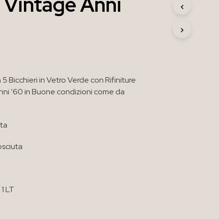
 Vintage Anni
R
O
D
O
T
T
O
N
 5 Bicchieri in Vetro Verde con Rifiniture
E
L
nni ’60 in Buone condizioni come da
C
A
R
ata
R
E
sciuta
L
L
O
.
 1 LT