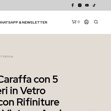
0
WHATSAPP & NEWSLETTER
TTISTICA
Caraffa con 5
N
ri in Vetro
E
S
S
con Rifiniture
U
N
P