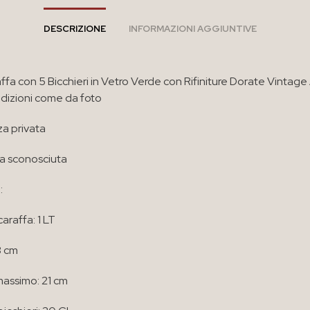
DESCRIZIONE
INFORMAZIONI AGGIUNTIVE
ffa con 5 Bicchieri in Vetro Verde con Rifiniture Dorate Vintage 
dizioni come da foto
a privata
a sconosciuta
:
araffa: 1 LT
3 cm
assimo: 21 cm