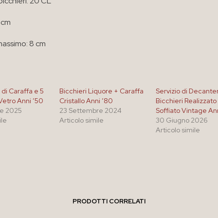
icchieri: 20 CL
2 cm
massimo: 8 cm
 di Caraffa e 5
Bicchieri Liquore + Caraffa
Servizio di Decanter
 Vetro Anni ’50
Cristallo Anni ’80
Bicchieri Realizzato
e 2025
23 Settembre 2024
Soffiato Vintage An
ile
Articolo simile
30 Giugno 2026
Articolo simile
PRODOTTI CORRELATI