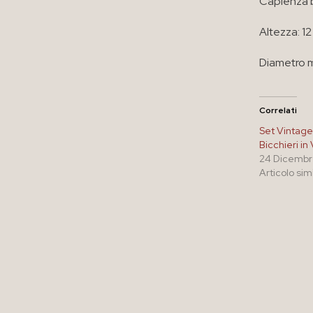
Capienza b
Altezza: 1
Diametro 
Correlati
Set Vintage
Bicchieri in
24 Dicembr
Articolo sim