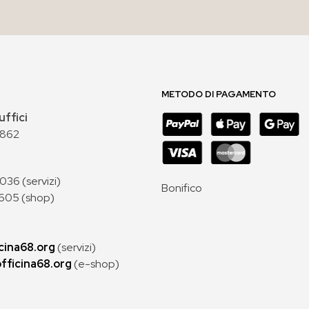
METODO DI PAGAMENTO
uffici
 862
36 (servizi)
Bonifico
605 (shop)
cina68.org
(servizi)
fficina68.org
(e-shop)