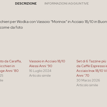
DESCRIZIONE
INFORMAZIONI AGGIUNTIVE
icchieri per Wodka con Vassoio “Morinox” in Acciaio 18/10 in Buo
 come da foto
o da Caraffa,
Vassoio in Acciaio 18/10
Set di 6 Tazzine più 
icchieri in
Alessi Anni ’90
da Caffè Espresso i
age Anni ’80
16 Luglio 2024
Acciaio Inox 18/10 
025
Articolo simile
Anni ’70
ile
30 Marzo 2026
Articolo simile