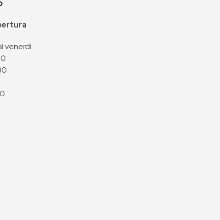
p
apertura
al venerdì
00
30
00