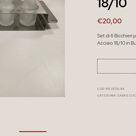
18/10
€
20,00
Set di 6 Bicchieri
Acciaio 18/10 in 
COD:
M6 OF25-84
CATEGORIA:
CASA E CUC