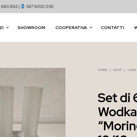
 680 862 |
347 6002 036
ZI
SHOWROOM
COOPERATIVA
CONTATTI
HOME
/
SHOP
/
CASA
Set di 
Wodka 
“Morin