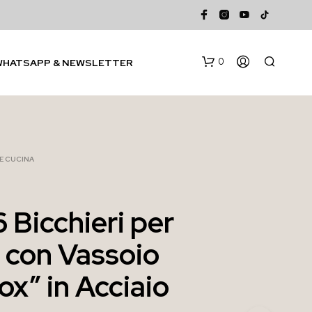
0
WHATSAPP & NEWSLETTER
 E CUCINA
6 Bicchieri per
N
con Vassoio
E
S
S
ox” in Acciaio
U
N
P