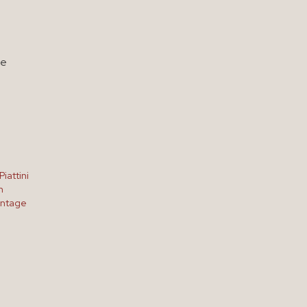
ne
Piattini
n
Vintage