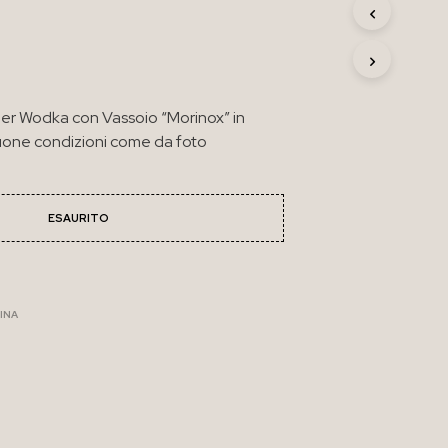
R
O
D
O
T
T
 per Wodka con Vassoio “Morinox” in
O
Buone condizioni come da foto
N
E
L
C
ESAURITO
A
R
R
E
L
INA
L
O
.