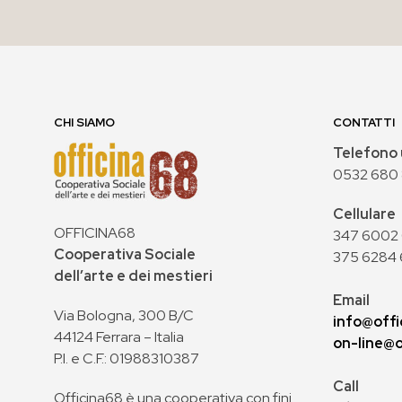
AGGIUNGI AL CARRELLO
CHI SIAMO
CONTATTI
Telefono 
0532 680
Cellulare
OFFICINA68
347 6002 0
Cooperativa Sociale
375 6284 
dell’arte e dei mestieri
Email
Via Bologna, 300 B/C
info@offi
44124 Ferrara – Italia
on-line@o
P.I. e C.F.: 01988310387
Call
Officina68 è una cooperativa con fini