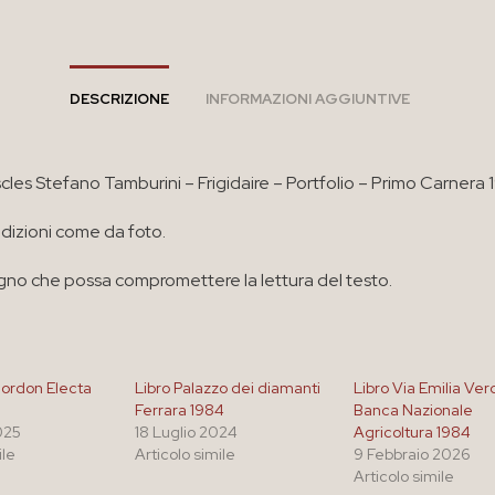
DESCRIZIONE
INFORMAZIONI AGGIUNTIVE
scles Stefano Tamburini – Frigidaire – Portfolio – Primo Carnera
izioni come da foto.
no che possa compromettere la lettura del testo.
Bordon Electa
Libro Palazzo dei diamanti
Libro Via Emilia Ve
Ferrara 1984
Banca Nazionale
025
18 Luglio 2024
Agricoltura 1984
ile
Articolo simile
9 Febbraio 2026
Articolo simile