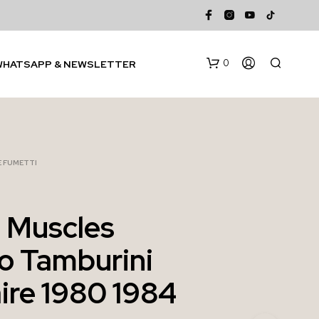
0
WHATSAPP & NEWSLETTER
 E FUMETTI
a Muscles
N
o Tamburini
E
S
S
aire 1980 1984
U
N
P