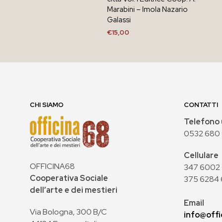
Marabini – Imola Nazario
Galassi
€
15,00
AGGIUNGI AL CARRELLO
CHI SIAMO
CONTATTI
Telefono 
0532 680
Cellulare
OFFICINA68
347 6002 0
Cooperativa Sociale
375 6284 
dell’arte e dei mestieri
Email
Via Bologna, 300 B/C
info@offi