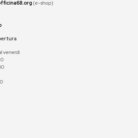
fficina68.org
(e-shop)
p
apertura
al venerdì
00
30
00