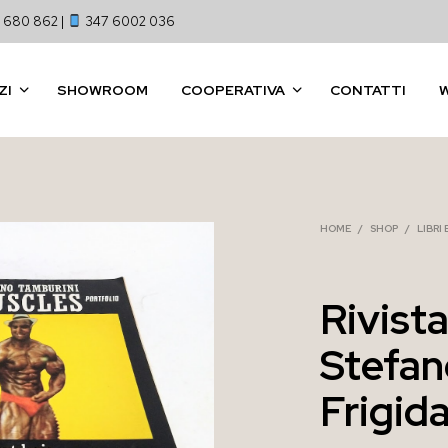
 680 862 |
347 6002 036
ZI
SHOWROOM
COOPERATIVA
CONTATTI
HOME
/
SHOP
/
LIBRI
Rivist
Stefan
Frigid