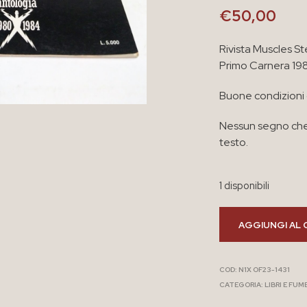
€
50,00
Rivista Muscles St
Primo Carnera 19
Buone condizioni
Nessun segno che
testo.
1 disponibili
AGGIUNGI AL 
COD:
N1X OF23-1431
CATEGORIA:
LIBRI E FUM