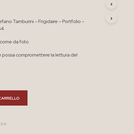
R
O
D
efano Tamburini – Frigidaire – Portfolio –
O
T
84
T
O
 come da foto.
N
E
 possa compromettere la lettura del
L
C
A
R
R
E
L
L
CARRELLO
O
.
ETTI