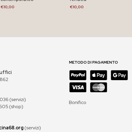
€
10,00
€
10,00
AGGIUNGI AL CARRELLO
AGGIUNGI AL CARRELLO
METODO DI PAGAMENTO
uffici
 862
36 (servizi)
Bonifico
605 (shop)
cina68.org
(servizi)