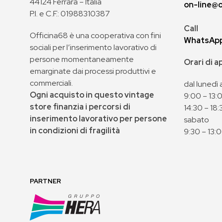
44124 Ferrara – Italia
on-line@o
P.I. e C.F.: 01988310387
Call
Officina68 è una cooperativa con fini
WhatsAp
sociali per l’inserimento lavorativo di
persone momentaneamente
Orari di 
emarginate dai processi produttivi e
commerciali.
dal lunedì 
Ogni acquisto in questo vintage
9:00 – 13:
store finanzia i percorsi di
14:30 – 18:
inserimento lavorativo per persone
sabato
in condizioni di fragilità
9:30 – 13:
PARTNER