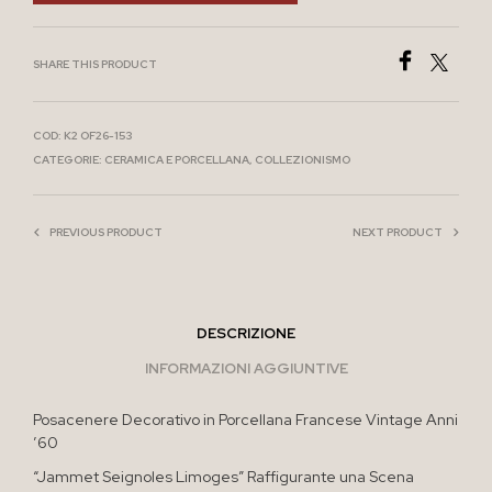
SHARE THIS PRODUCT
COD:
K2 OF26-153
CATEGORIE:
CERAMICA E PORCELLANA
,
COLLEZIONISMO
PREVIOUS PRODUCT
NEXT PRODUCT
DESCRIZIONE
INFORMAZIONI AGGIUNTIVE
Posacenere Decorativo in Porcellana Francese Vintage Anni
’60
“Jammet Seignoles Limoges” Raffigurante una Scena