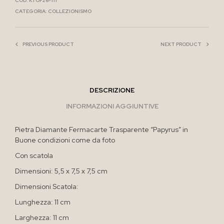
COD:
K1 OF26-111
CATEGORIA:
COLLEZIONISMO
PREVIOUS PRODUCT
NEXT PRODUCT
DESCRIZIONE
INFORMAZIONI AGGIUNTIVE
Pietra Diamante Fermacarte Trasparente “Papyrus” in
Buone condizioni come da foto
Con scatola
Dimensioni: 5,5 x 7,5 x 7,5 cm
Dimensioni Scatola:
Lunghezza: 11 cm
Larghezza: 11 cm