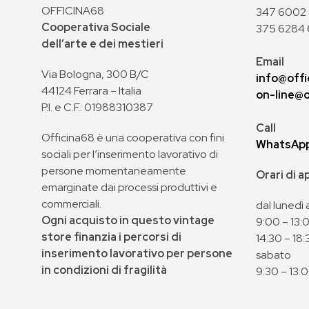
OFFICINA68
347 6002 0
Cooperativa Sociale
375 6284 
dell’arte e dei mestieri
Email
Via Bologna, 300 B/C
info@offi
44124 Ferrara – Italia
on-line@o
P.I. e C.F.: 01988310387
Call
Officina68 è una cooperativa con fini
WhatsAp
sociali per l’inserimento lavorativo di
persone momentaneamente
Orari di 
emarginate dai processi produttivi e
commerciali.
dal lunedì 
Ogni acquisto in questo vintage
9:00 – 13:
store finanzia i percorsi di
14:30 – 18:
inserimento lavorativo per persone
sabato
in condizioni di fragilità
9:30 – 13: