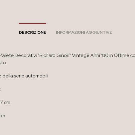
DESCRIZIONE
INFORMAZIONI AGGIUNTIVE
 Parete Decorativi “Richard Ginori” Vintage Anni ’80 in Ottime c
oto
no della serie automobili
:
17 cm
 cm