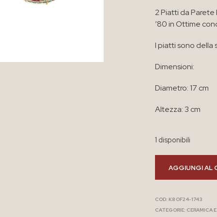
2 Piatti da Parete
’80 in Ottime con
I piatti sono della
Dimensioni:
Diametro: 17 cm
Altezza: 3 cm
1 disponibili
AGGIUNGI AL 
COD:
K8 OF24-1743
CATEGORIE:
CERAMICA 