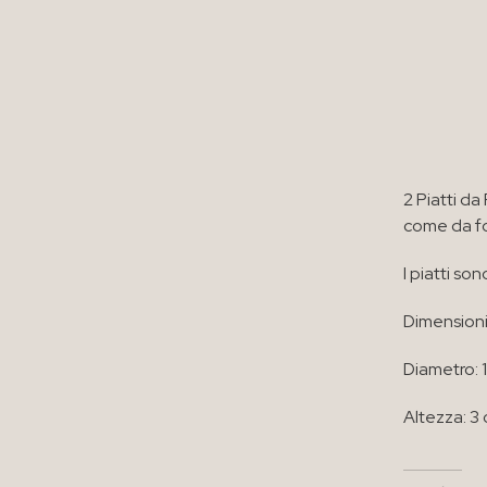
2 Piatti da
come da f
I piatti so
Dimensioni
Diametro: 
Altezza: 3