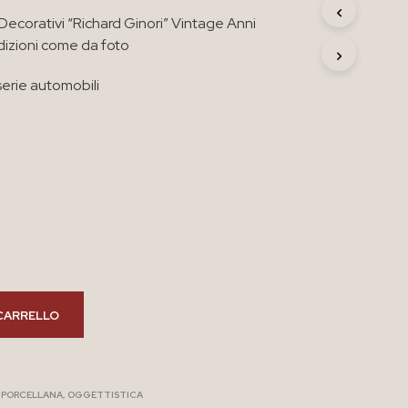
R
 Decorativi “Richard Ginori” Vintage Anni
O
dizioni come da foto
D
O
T
 serie automobili
T
O
N
E
L
C
A
R
R
E
L
L
O
CARRELLO
.
E PORCELLANA
,
OGGETTISTICA