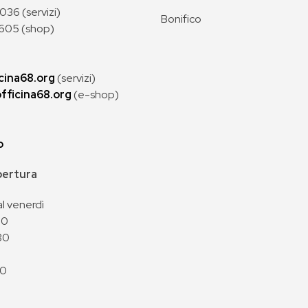
36 (servizi)
Bonifico
605 (shop)
cina68.org
(servizi)
fficina68.org
(e-shop)
p
apertura
al venerdì
00
30
00