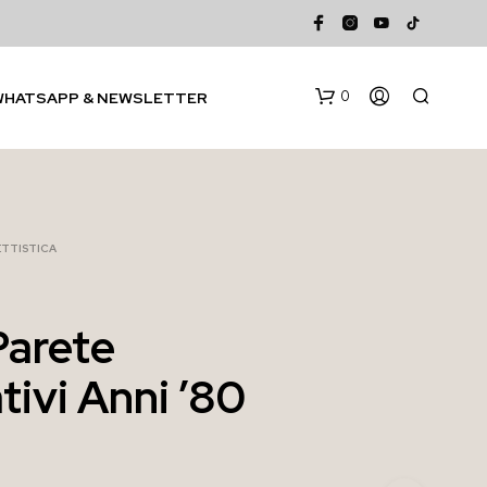
0
WHATSAPP & NEWSLETTER
TTISTICA
Parete
N
tivi Anni ’80
E
S
S
U
N
P