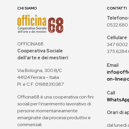
CHI SIAMO
CONTATTI
Telefono 
0532 680
Cellulare
OFFICINA68
347 6002 0
Cooperativa Sociale
375 6284 
dell’arte e dei mestieri
Email
Via Bologna, 300 B/C
info@offi
44124 Ferrara – Italia
on-line@o
P.I. e C.F.: 01988310387
Call
Officina68 è una cooperativa con fini
WhatsAp
sociali per l’inserimento lavorativo di
persone momentaneamente
Orari di 
emarginate dai processi produttivi e
commerciali.
dal lunedì 