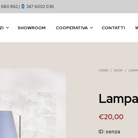
 680 862 |
347 6002 036
ZI
SHOWROOM
COOPERATIVA
CONTATTI
HOME
/
SHOP
/
LAMPA
Lampa
€
20,00
ID: senza