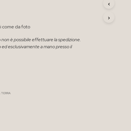
R
O
D
O
T
ni come da foto
T
O
 non è possibile effettuare la spedizione.
N
solo ed esclusivamente a mano presso il
E
L
C
A
R
R
E
L
L
 TERRA
O
.