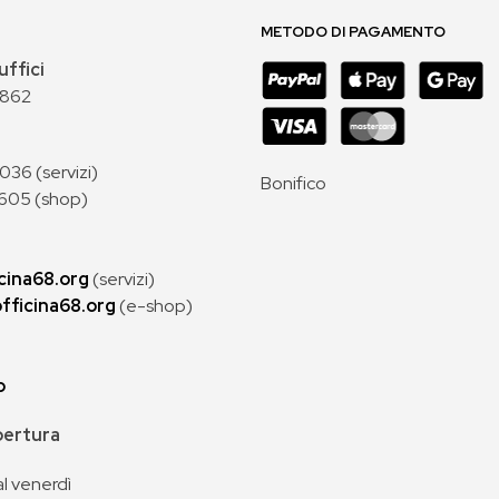
METODO DI PAGAMENTO
uffici
 862
36 (servizi)
Bonifico
605 (shop)
cina68.org
(servizi)
fficina68.org
(e-shop)
p
apertura
al venerdì