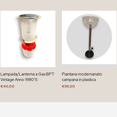
Lampada/Lanterna a Gas BPT
Piantana modernariato
Vintage Anno 1980’S
campana in plastica
€
40,00
€
95,00
AGGIUNGI AL CARRELLO