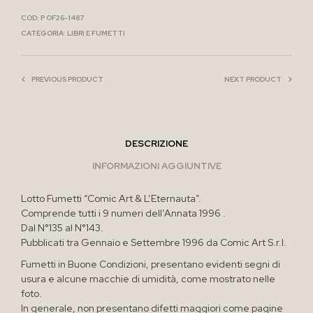
COD:
P OF26-1487
CATEGORIA:
LIBRI E FUMETTI
PREVIOUS PRODUCT
NEXT PRODUCT
DESCRIZIONE
INFORMAZIONI AGGIUNTIVE
Lotto Fumetti “Comic Art & L’Eternauta”.
Comprende tutti i 9 numeri dell’Annata 1996 .
Dal N°135 al N°143.
Pubblicati tra Gennaio e Settembre 1996 da Comic Art S.r.l.
Fumetti in Buone Condizioni, presentano evidenti segni di
usura e alcune macchie di umidità, come mostrato nelle
foto.
In generale, non presentano difetti maggiori come pagine