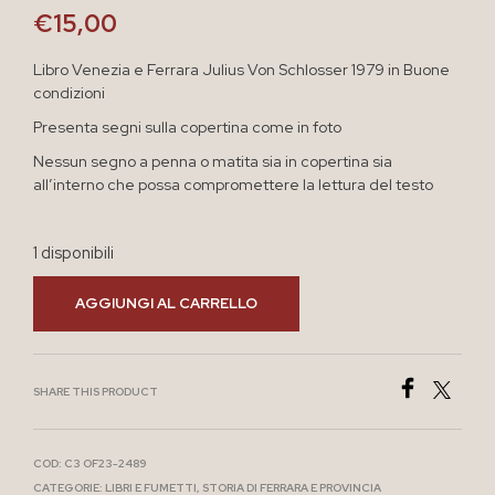
€
15,00
Libro Venezia e Ferrara Julius Von Schlosser 1979 in Buone
condizioni
Presenta segni sulla copertina come in foto
Nessun segno a penna o matita sia in copertina sia
all’interno che possa compromettere la lettura del testo
1 disponibili
AGGIUNGI AL CARRELLO
SHARE THIS PRODUCT
COD:
C3 OF23-2489
CATEGORIE:
LIBRI E FUMETTI
,
STORIA DI FERRARA E PROVINCIA