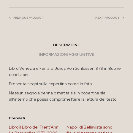
PREVIOUS PRODUCT
NEXT PRODUCT
DESCRIZIONE
INFORMAZIONI AGGIUNTIVE
Libro Venezia e Ferrara Julius Von Schlosser 1979 in Buone
condizioni
Presenta segni sulla copertina come in foto
Nessun segno a penna o matita sia in copertina sia
all’interno che possa compromettere la lettura del testo
Correlati
Libro il Libro dei Trent’Anni
Napoli di Bellavista sono
La Repubblica 1979-2006
figlio di persone antiche