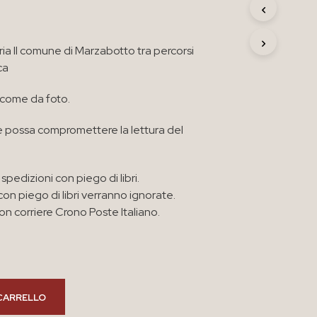
R
O
D
ia Il comune di Marzabotto tra percorsi
O
T
ca
T
O
 come da foto.
N
E
 possa compromettere la lettura del
L
C
A
R
spedizioni con piego di libri.
R
con piego di libri verranno ignorate.
E
n corriere Crono Poste Italiano.
L
L
O
.
CARRELLO