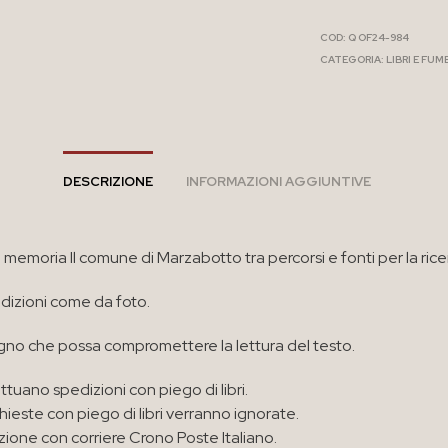
COD:
Q OF24-984
CATEGORIA:
LIBRI E FUM
DESCRIZIONE
INFORMAZIONI AGGIUNTIVE
a memoria Il comune di Marzabotto tra percorsi e fonti per la rice
izioni come da foto.
no che possa compromettere la lettura del testo.
ttuano spedizioni con piego di libri.
chieste con piego di libri verranno ignorate.
zione con corriere Crono Poste Italiano.