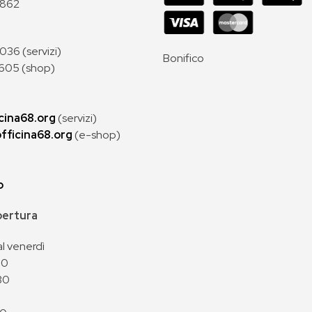
 862
36 (servizi)
Bonifico
605 (shop)
cina68.org
(servizi)
fficina68.org
(e-shop)
p
apertura
al venerdì
00
30