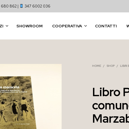
 680 862 |
347 6002 036
ZI
SHOWROOM
COOPERATIVA
CONTATTI
HOME
/
SHOP
/
LIBRI
Libro P
comun
Marza