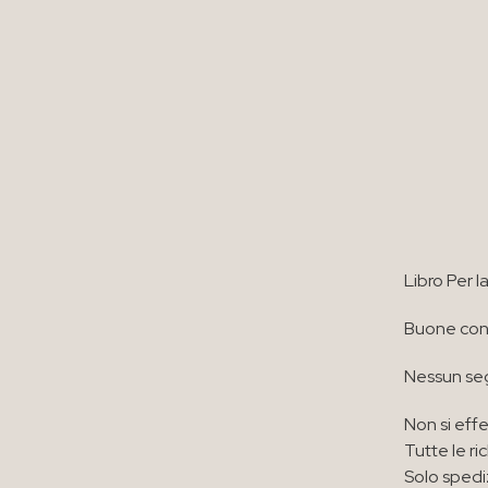
Libro Per l
Buone cond
Nessun seg
Non si effe
Tutte le ri
Solo spedi