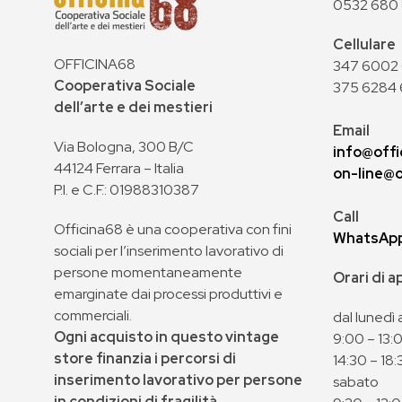
0532 680
Cellulare
OFFICINA68
347 6002 0
Cooperativa Sociale
375 6284 
dell’arte e dei mestieri
Email
Via Bologna, 300 B/C
info@offi
44124 Ferrara – Italia
on-line@o
P.I. e C.F.: 01988310387
Call
Officina68 è una cooperativa con fini
WhatsAp
sociali per l’inserimento lavorativo di
persone momentaneamente
Orari di 
emarginate dai processi produttivi e
commerciali.
dal lunedì 
Ogni acquisto in questo vintage
9:00 – 13:
store finanzia i percorsi di
14:30 – 18:
inserimento lavorativo per persone
sabato
in condizioni di fragilità