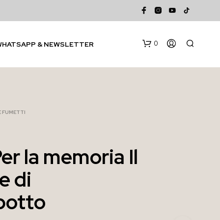
0
WHATSAPP & NEWSLETTER
 E FUMETTI
er la memoria Il
N
e di
E
S
S
botto
U
N
P