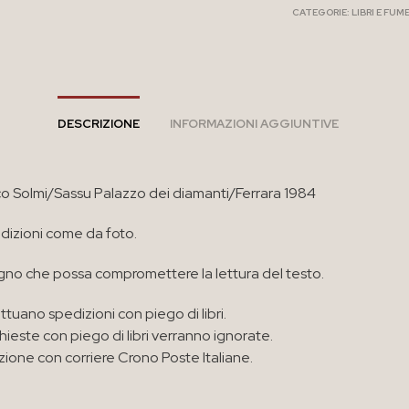
CATEGORIE:
LIBRI E FUM
DESCRIZIONE
INFORMAZIONI AGGIUNTIVE
co Solmi/Sassu Palazzo dei diamanti/Ferrara 1984
izioni come da foto.
no che possa compromettere la lettura del testo.
ttuano spedizioni con piego di libri.
chieste con piego di libri verranno ignorate.
zione con corriere Crono Poste Italiane.