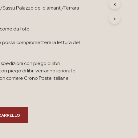
R
i/Sassu Palazzo dei diamanti/Ferrara
O
D
O
T
 come da foto.
T
O
 possa compromettere la lettura del
N
E
L
C
spedizioni con piego di libri.
A
con piego di libri verranno ignorate.
R
n corriere Crono Poste Italiane.
R
E
L
L
O
.
CARRELLO