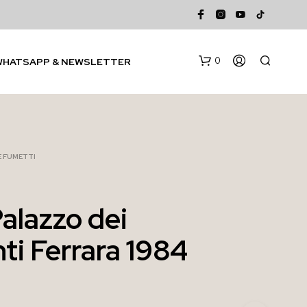
0
WHATSAPP & NEWSLETTER
 E FUMETTI
Palazzo dei
N
ti Ferrara 1984
E
S
S
U
N
P