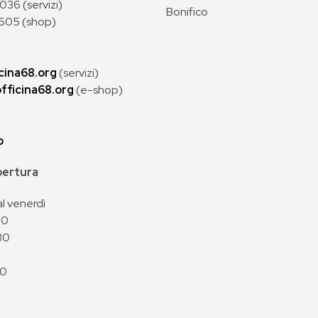
36 (servizi)
Bonifico
605 (shop)
cina68.org
(servizi)
fficina68.org
(e-shop)
p
apertura
al venerdì
00
30
00