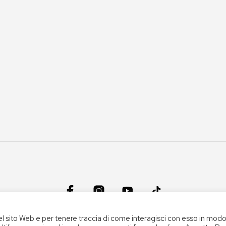
el sito Web e per tenere traccia di come interagisci con esso in mod
CONDIZIONI DEL SERVIZIO
|
CREDITS