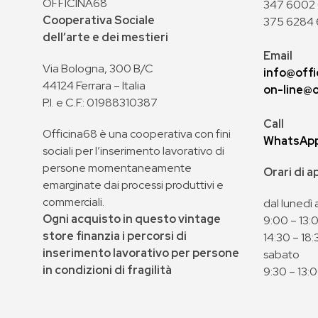
OFFICINA68
347 6002 0
Cooperativa Sociale
375 6284 
dell’arte e dei mestieri
Email
Via Bologna, 300 B/C
info@offi
44124 Ferrara – Italia
on-line@o
P.I. e C.F.: 01988310387
Call
Officina68 è una cooperativa con fini
WhatsAp
sociali per l’inserimento lavorativo di
persone momentaneamente
Orari di 
emarginate dai processi produttivi e
commerciali.
dal lunedì 
Ogni acquisto in questo vintage
9:00 – 13:
store finanzia i percorsi di
14:30 – 18:
inserimento lavorativo per persone
sabato
in condizioni di fragilità
9:30 – 13: