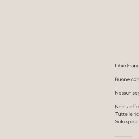
Libro Fran
Buone cond
Nessun seg
Non si effe
Tutte le ri
Solo spedi