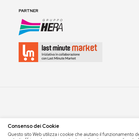
PARTNER
Consenso dei Cookie
Questo sito Web utilizza i cookie che aiutano il funzionamento d
COPYRIGHT 2020 COOP. SOC. OFFICINA 68 |
PRIVACY POLICY
|
TERMINI E 