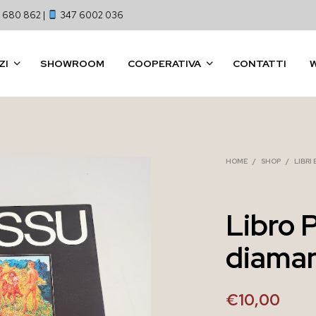
 680 862 |
347 6002 036
ZI
SHOWROOM
COOPERATIVA
CONTATTI
HOME
/
SHOP
/
LIBRI
Libro 
diaman
€
10,00