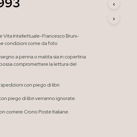
993
R
O
D
O
T
T
e Vita Intellettuale-Francesco Bruni-
O
e condizioni come da foto
N
E
segno a penna o matita sia in copertina
L
C
e possa compromettere la lettura del
A
R
R
spedizioni con piego di libri.
E
L
L
con piego di libri verranno ignorate.
O
.
n corriere Crono Poste Italiane.