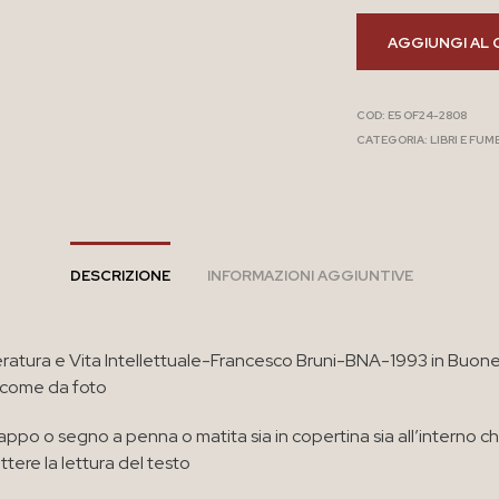
AGGIUNGI AL 
COD:
E5 OF24-2808
CATEGORIA:
LIBRI E FUM
DESCRIZIONE
INFORMAZIONI AGGIUNTIVE
eratura e Vita Intellettuale-Francesco Bruni-BNA-1993 in Buon
 come da foto
appo o segno a penna o matita sia in copertina sia all’interno c
ere la lettura del testo