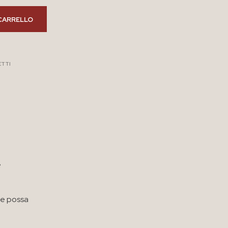
CARRELLO
ETTI
e
he possa