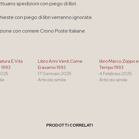
ttuano spedizioni con piego di libri.
chieste con piego di libri verranno ignorate.
zione con corriere Crono Poste Italiane.
atura E Vita
Libro Anni Venti Come
libro Marco Zoppo e 
e 1993
Eravamo 1993
Tempo 1993
2025
17 Gennaio 2025
4 Febbraio 2025
ile
Articolo simile
Articolo simile
PRODOTTI CORRELATI