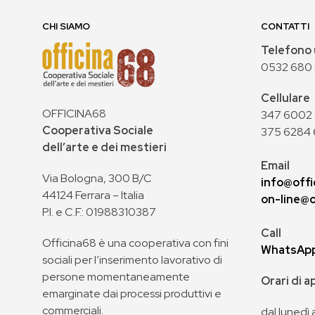
CHI SIAMO
CONTATTI
Telefono 
0532 680
Cellulare
OFFICINA68
347 6002 0
Cooperativa Sociale
375 6284 
dell’arte e dei mestieri
Email
Via Bologna, 300 B/C
info@offi
44124 Ferrara – Italia
on-line@o
P.I. e C.F.: 01988310387
Call
Officina68 è una cooperativa con fini
WhatsAp
sociali per l’inserimento lavorativo di
persone momentaneamente
Orari di 
emarginate dai processi produttivi e
commerciali.
dal lunedì 