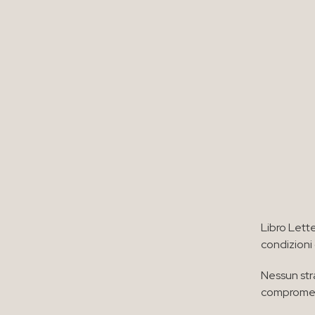
Libro Lett
condizioni
Nessun str
compromett