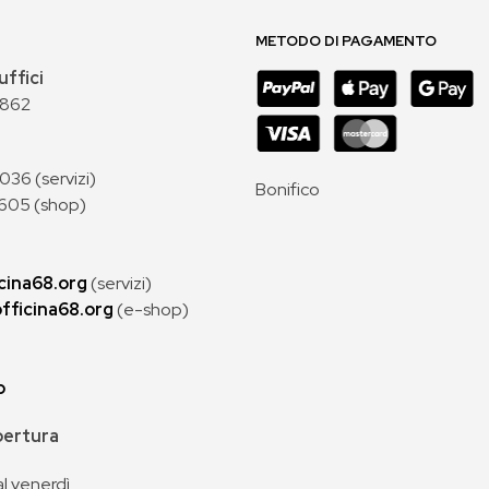
METODO DI PAGAMENTO
uffici
 862
36 (servizi)
Bonifico
605 (shop)
cina68.org
(servizi)
fficina68.org
(e-shop)
p
apertura
al venerdì