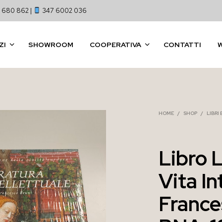
 680 862 |
347 6002 036
ZI
SHOWROOM
COOPERATIVA
CONTATTI
HOME
/
SHOP
/
LIBRI
Libro 
Vita In
France