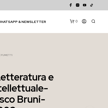
0
WHATSAPP & NEWSLETTER
 E FUMETTI
Letteratura e
N
tellettuale-
E
S
S
sco Bruni-
U
N
P