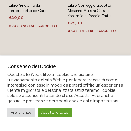
Libro Girolamo da
Libro Correggio tradotto
Ferrara detto da Carpi
Massimo Mussini Cassa di
risparmio di Reggio Emilia
€
30,00
€
25,00
AGGIUNGI AL CARRELLO
AGGIUNGI AL CARRELLO
Consenso dei Cookie
Questo sito Web utilizza i cookie che aiutano il
funzionamento del sito Web e per tenere traccia di come
interagisci con esso in modo da poterti offrire un'esperienza
utente migliorata e personalizzata. Utilizzeremo i cookie
solo se acconsenti facendo clic su Accetta. Puoi anche
gestire le preferenze dei singoli cookie dalle Impostazioni.
COPYRIGHT 2020 COOP. SOC. OFFICINA 68 |
PRIVACY POLICY
|
Preferenze
Accettare tutto
TERMINI E CONDIZIONI DEL SERVIZIO
|
CREDITS