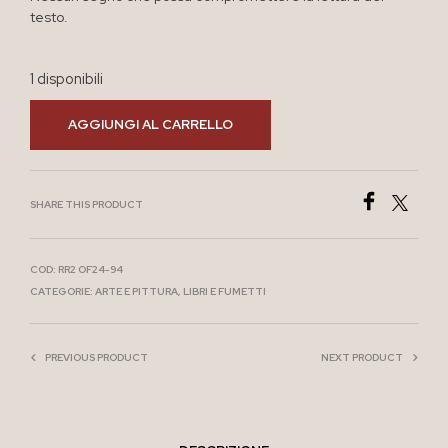
testo.
1 disponibili
AGGIUNGI AL CARRELLO
SHARE THIS PRODUCT
COD:
RR2 OF24-94
CATEGORIE:
ARTE E PITTURA
,
LIBRI E FUMETTI
PREVIOUS PRODUCT
NEXT PRODUCT