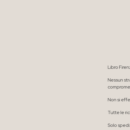
Libro Firen
Nessun str
compromett
Non si effe
Tutte le ri
Solo spedi