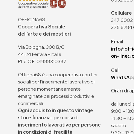
Cellulare
OFFICINA68
347 6002 0
Cooperativa Sociale
375 6284 
dell’arte e dei mestieri
Email
Via Bologna, 300 B/C
info@offi
44124 Ferrara – Italia
on-line@o
P.I. e C.F.: 01988310387
Call
Officina68 è una cooperativa con fini
WhatsAp
sociali per l’inserimento lavorativo di
persone momentaneamente
Orari di 
emarginate dai processi produttivi e
commerciali.
dal lunedì 
Ogni acquisto in questo vintage
9:00 – 13:
store finanzia i percorsi di
14:30 – 18:
inserimento lavorativo per persone
sabato
in condizioni di fragilità
9:30 – 13: