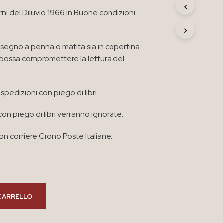
R
orni del Diluvio 1966 in Buone condizioni
O
D
O
T
segno a penna o matita sia in copertina
T
e possa compromettere la lettura del
O
N
E
spedizioni con piego di libri.
L
C
A
con piego di libri verranno ignorate.
R
R
n corriere Crono Poste Italiane.
E
L
L
O
.
CARRELLO