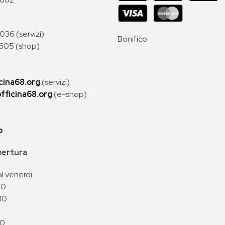
36 (servizi)
Bonifico
605 (shop)
cina68.org
(servizi)
fficina68.org
(e-shop)
p
apertura
al venerdì
00
30
00