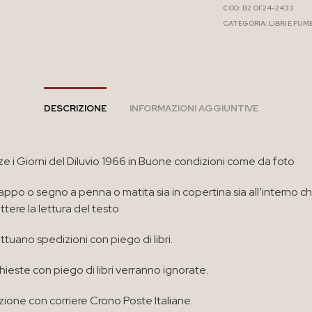
COD:
B2 OF24-2433
CATEGORIA:
LIBRI E FUM
DESCRIZIONE
INFORMAZIONI AGGIUNTIVE
ze i Giorni del Diluvio 1966 in Buone condizioni come da foto
appo o segno a penna o matita sia in copertina sia all’interno c
ere la lettura del testo
ttuano spedizioni con piego di libri.
chieste con piego di libri verranno ignorate.
zione con corriere Crono Poste Italiane.