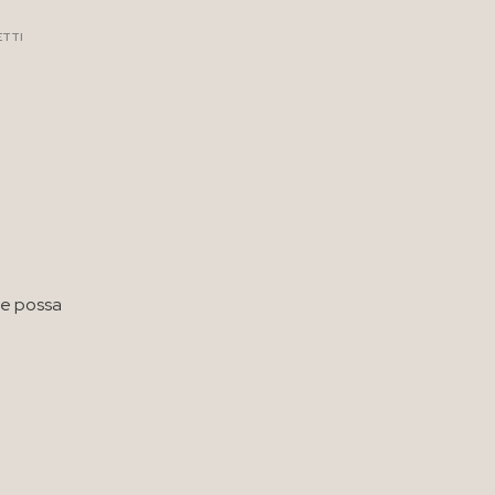
ETTI
he possa