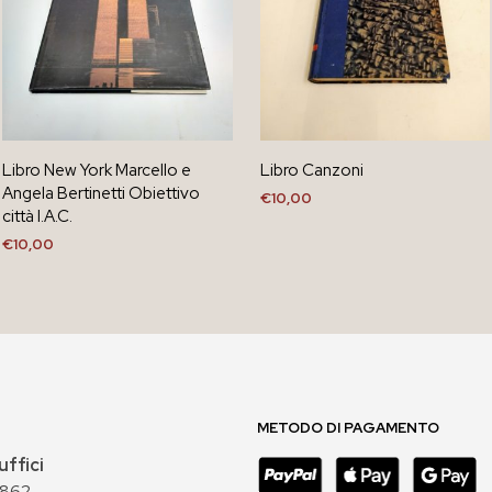
Libro New York Marcello e
Libro Canzoni
Angela Bertinetti Obiettivo
€
10,00
città I.A.C.
AGGIUNGI AL CARRELLO
€
10,00
AGGIUNGI AL CARRELLO
METODO DI PAGAMENTO
uffici
 862