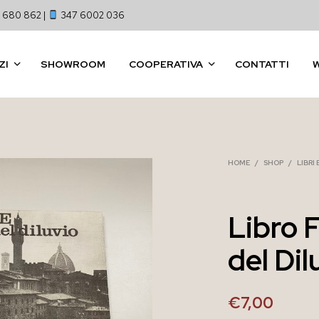
 680 862 |
347 6002 036
ZI
SHOWROOM
COOPERATIVA
CONTATTI
HOME
/
SHOP
/
LIBRI
Libro F
del Dil
€
7,00