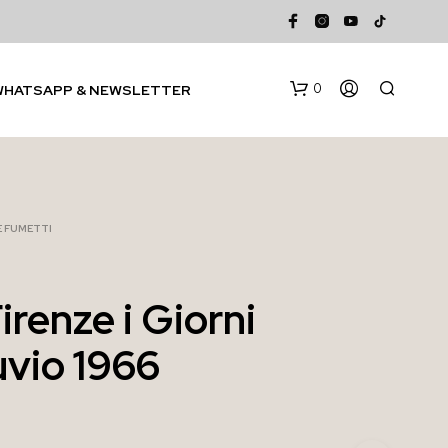
0
WHATSAPP & NEWSLETTER
 E FUMETTI
irenze i Giorni
N
uvio 1966
E
S
S
U
N
P