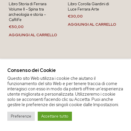
Libro Storia di Ferrara
Libro Corolla Giardini di
Volume II – Spina tra
Luce Ferrara Arte
archeologia e storia –
€
30,00
CaRiFe
AGGIUNGI AL CARRELLO
€
50,00
AGGIUNGI AL CARRELLO
Consenso dei Cookie
Questo sito Web utilizza i cookie che aiutano il
funzionamento del sito Web e per tenere traccia di come
interagisci con esso in modo da poterti offrire un'esperienza
utente migliorata e personalizzata. Utilizzeremo i cookie
solo se acconsenti facendo clic su Accetta. Puoi anche
gestire le preferenze dei singoli cookie dalle Impostazioni.
COPYRIGHT 2020 COOP. SOC. OFFICINA 68 |
PRIVACY POLICY
|
Preferenze
Accettare tutto
TERMINI E CONDIZIONI DEL SERVIZIO
|
CREDITS