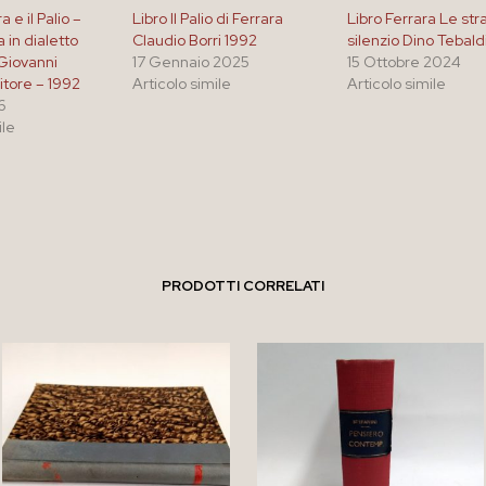
a e il Palio –
Libro Il Palio di Ferrara
Libro Ferrara Le str
a in dialetto
Claudio Borri 1992
silenzio Dino Tebald
 Giovanni
17 Gennaio 2025
15 Ottobre 2024
itore – 1992
Articolo simile
Articolo simile
6
ile
PRODOTTI CORRELATI