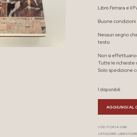
Libro Ferrara e il 
Buone condizioni
Nessun segno che
testo.
Non si effettuano 
Tutte le richieste 
Solo spedizione co
1 disponibili
AGGIUNGI AL 
COD:
F1 OF24-2188
CATEGORIE:
LIBRI E FUM