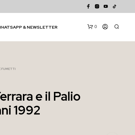
0
WHATSAPP & NEWSLETTER
 E FUMETTI
errara e il Palio
N
ni 1992
E
S
S
U
N
P