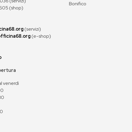
36 (servizi)
Bonifico
605 (shop)
cina68.org
(servizi)
fficina68.org
(e-shop)
p
apertura
al venerdì
00
30
00