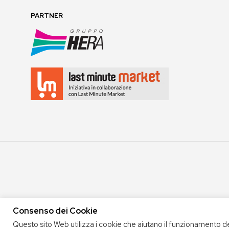
PARTNER
Consenso dei Cookie
COPYRIGHT 2020 COOP. SOC. OFFICINA 68 |
PRIVACY POLICY
|
TERMINI E 
Questo sito Web utilizza i cookie che aiutano il funzionamento d