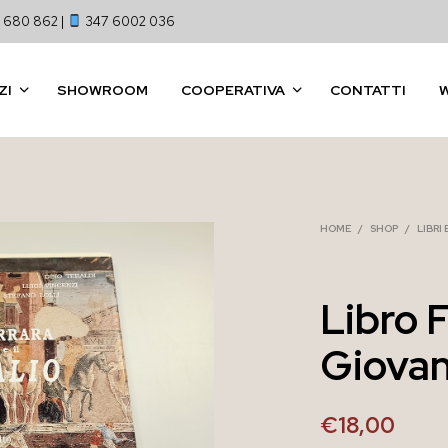
 680 862 |
347 6002 036
ZI
SHOWROOM
COOPERATIVA
CONTATTI
HOME
/
SHOP
/
LIBRI
Libro F
Giovan
€
18,00