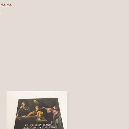
ade del
i