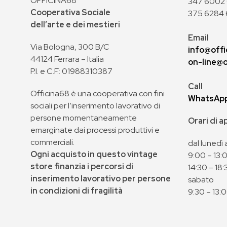
OFFICINA68
347 6002 0
Cooperativa Sociale
375 6284 
dell’arte e dei mestieri
Email
Via Bologna, 300 B/C
info@offi
44124 Ferrara – Italia
on-line@o
P.I. e C.F.: 01988310387
Call
Officina68 è una cooperativa con fini
WhatsAp
sociali per l’inserimento lavorativo di
persone momentaneamente
Orari di 
emarginate dai processi produttivi e
commerciali.
dal lunedì 
Ogni acquisto in questo vintage
9:00 – 13:
store finanzia i percorsi di
14:30 – 18:
inserimento lavorativo per persone
sabato
in condizioni di fragilità
9:30 – 13: