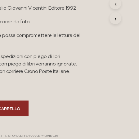
R
Palio Giovanni Vicentini Editore 1992
O
D
 come da foto.
O
T
T
 possa compromettere la lettura del
O
N
E
spedizioni con piego di libri.
L
C
con piego di libri verranno ignorate.
A
n corriere Crono Poste Italiane.
R
R
E
L
L
O
CARRELLO
.
ETTI
,
STORIA DI FERRARA E PROVINCIA