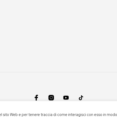
CONDIZIONI DEL SERVIZIO
|
CREDITS
el sito Web e per tenere traccia di come interagisci con esso in mod