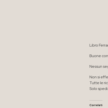
Libro Ferra
Buone cond
Nessun seg
Non si effe
Tutte le ri
Solo spedi
Correlati