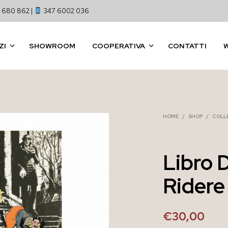
 680 862 |
347 6002 036
ZI
SHOWROOM
COOPERATIVA
CONTATTI
HOME
/
SHOP
/
COLL
Libro 
Ridere
€
30,00