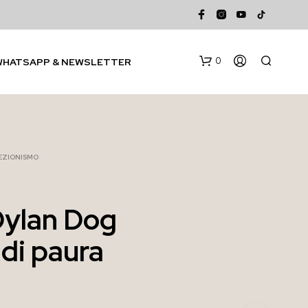
0
WHATSAPP & NEWSLETTER
EZIONISMO
Dylan Dog
N
 di paura
E
S
S
U
N
P