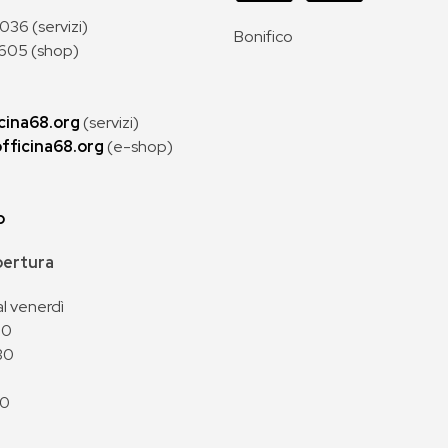
36 (servizi)
Bonifico
605 (shop)
cina68.org
(servizi)
fficina68.org
(e-shop)
p
apertura
al venerdì
00
30
00