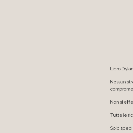
Libro Dyla
Nessun stra
compromett
Non si effe
Tutte le ri
Solo spediz