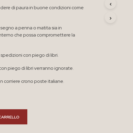
R
idere di paura in buone condizioni come
O
D
O
T
segno a penna o matita sia in
T
’ interno che possa compromettere la
O
N
E
spedizioni con piego di libri.
L
C
A
con piego di libri verranno ignorate.
R
R
n corriere crono poste italiane.
E
L
L
O
.
CARRELLO