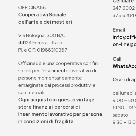
Cellulare
OFFICINA68
347 6002 0
Cooperativa Sociale
375 6284 
dell’arte e dei mestieri
Email
Via Bologna, 300 B/C
info@offi
44124 Ferrara – Italia
on-line@o
P.I. e C.F.: 01988310387
Call
Officina68 è una cooperativa con fini
WhatsAp
sociali per l’inserimento lavorativo di
persone momentaneamente
Orari di 
emarginate dai processi produttivi e
commerciali.
dal lunedì 
Ogni acquisto in questo vintage
9:00 – 13:
store finanzia i percorsi di
14:30 – 18:
inserimento lavorativo per persone
sabato
in condizioni di fragilità
9:30 – 13: