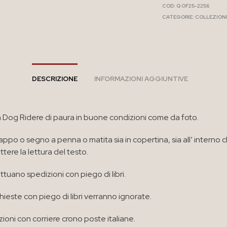
COD:
Q OF25-2256
CATEGORIE:
COLLEZION
DESCRIZIONE
INFORMAZIONI AGGIUNTIVE
n Dog Ridere di paura in buone condizioni come da foto.
ppo o segno a penna o matita sia in copertina, sia all’ interno 
ere la lettura del testo.
ttuano spedizioni con piego di libri.
chieste con piego di libri verranno ignorate.
ioni con corriere crono poste italiane.