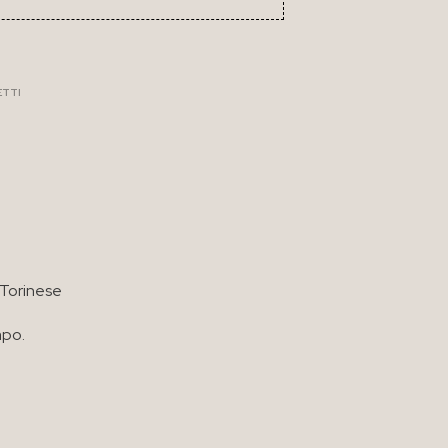
ETTI
 Torinese
mpo.