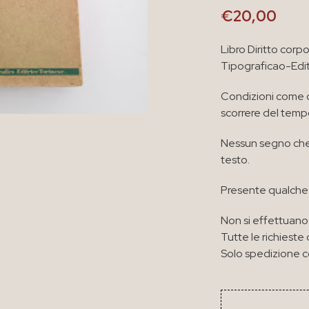
€
20,00
Libro Diritto corp
Tipograficao-Edit
Condizioni come d
scorrere del temp
Nessun segno che
testo.
Presente qualche 
Non si effettuano 
Tutte le richieste 
Solo spedizione co