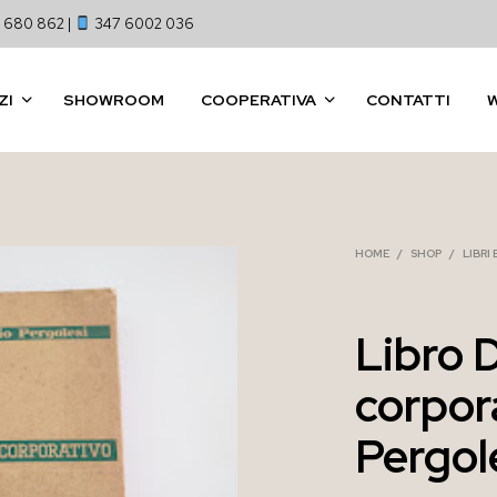
 680 862 |
347 6002 036
ZI
SHOWROOM
COOPERATIVA
CONTATTI
HOME
/
SHOP
/
LIBRI
Libro D
corpor
Pergol