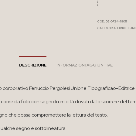
COD:
D2 OF24-1805
CATEGORIA:
LIBRI E FUM
DESCRIZIONE
INFORMAZIONI AGGIUNTIVE
tto corporativo Ferruccio Pergolesi Unione Tipograficao-Editrice
 come da foto con segni di umidità dovuti dallo scorrere del te
no che possa compromettere la lettura del testo.
ualche segno e sottolineatura.