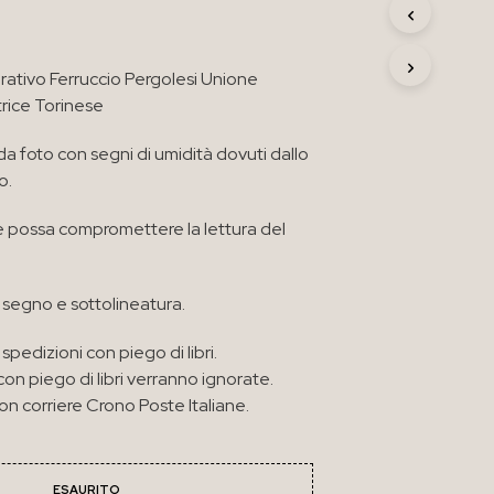
R
O
D
orativo Ferruccio Pergolesi Unione
O
T
rice Torinese
T
O
a foto con segni di umidità dovuti dallo
N
o.
E
L
C
 possa compromettere la lettura del
A
R
R
segno e sottolineatura.
E
L
L
spedizioni con piego di libri.
O
con piego di libri verranno ignorate.
.
n corriere Crono Poste Italiane.
ESAURITO