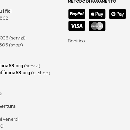
METODO DI PAGAMENTO
uffici
 862
36 (servizi)
Bonifico
605 (shop)
cina68.org
(servizi)
fficina68.org
(e-shop)
p
apertura
al venerdì
00