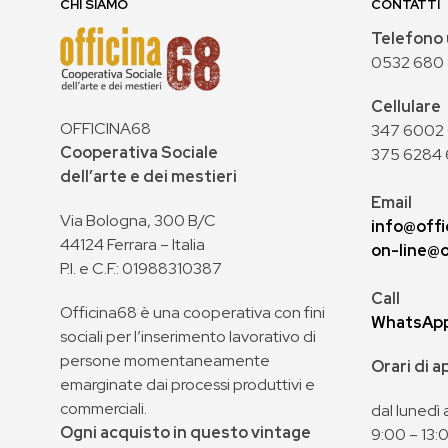
CHI SIAMO
CONTATTI
Telefono 
0532 680
Cellulare
OFFICINA68
347 6002 0
Cooperativa Sociale
375 6284 
dell’arte e dei mestieri
Email
Via Bologna, 300 B/C
info@offi
44124 Ferrara – Italia
on-line@o
P.I. e C.F.: 01988310387
Call
Officina68 è una cooperativa con fini
WhatsAp
sociali per l’inserimento lavorativo di
persone momentaneamente
Orari di 
emarginate dai processi produttivi e
commerciali.
dal lunedì 
Ogni acquisto in questo vintage
9:00 – 13: