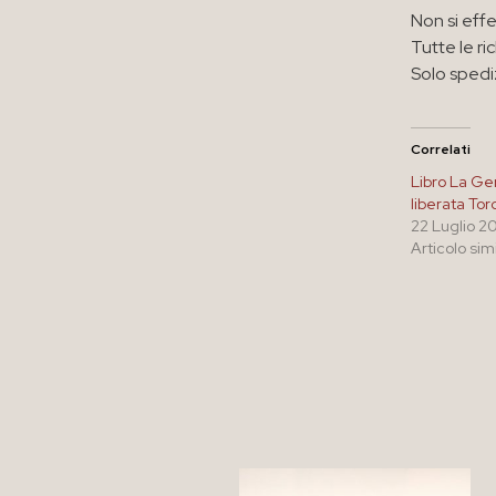
Non si effe
Tutte le ri
Solo spedi
Correlati
Libro La G
liberata To
22 Luglio 2
Articolo sim