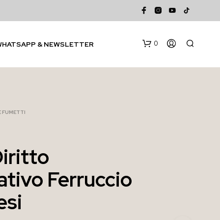
0
WHATSAPP & NEWSLETTER
 E FUMETTI
iritto
N
ativo Ferruccio
E
S
S
esi
U
N
P