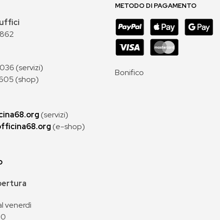
METODO DI PAGAMENTO
uffici
 862
36 (servizi)
Bonifico
605 (shop)
cina68.org
(servizi)
fficina68.org
(e-shop)
p
apertura
al venerdì
00