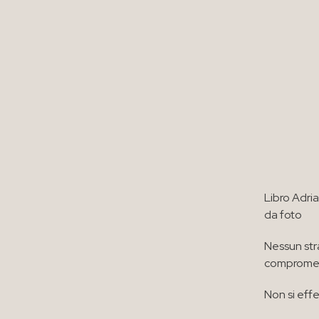
Libro Adri
da foto
Nessun str
compromett
Non si effe