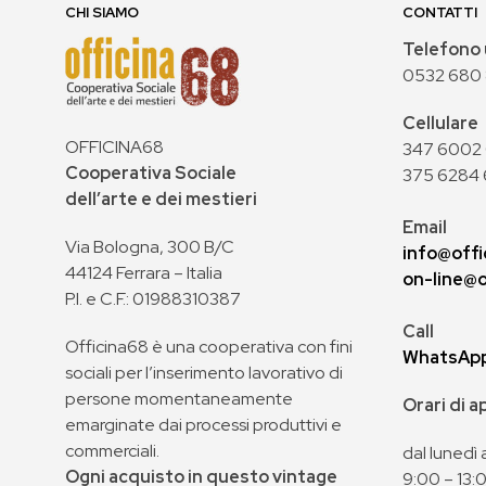
CHI SIAMO
CONTATTI
Telefono 
0532 680
Cellulare
OFFICINA68
347 6002 0
Cooperativa Sociale
375 6284 
dell’arte e dei mestieri
Email
Via Bologna, 300 B/C
info@offi
44124 Ferrara – Italia
on-line@o
P.I. e C.F.: 01988310387
Call
Officina68 è una cooperativa con fini
WhatsAp
sociali per l’inserimento lavorativo di
persone momentaneamente
Orari di 
emarginate dai processi produttivi e
commerciali.
dal lunedì 
Ogni acquisto in questo vintage
9:00 – 13: