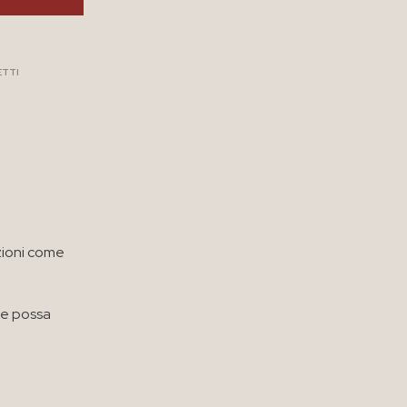
ETTI
zioni come
he possa