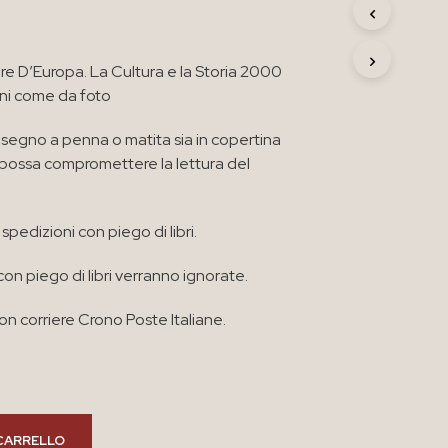
R
O
D
re D’Europa. La Cultura e la Storia 2000
O
T
ni come da foto
T
O
segno a penna o matita sia in copertina
N
e possa compromettere la lettura del
E
L
C
A
spedizioni con piego di libri.
R
R
con piego di libri verranno ignorate.
E
L
L
n corriere Crono Poste Italiane.
O
.
CARRELLO