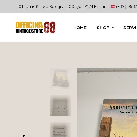
Officina68 – Via Bologna, 300 b/c, 44124 Ferrara |
(+39) 0532
HOME
SHOP
SERVI