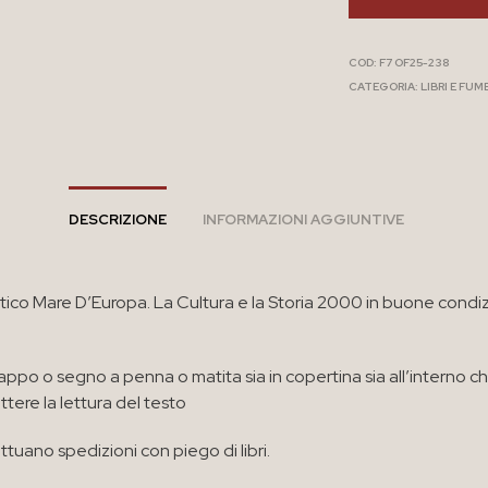
COD:
F7 OF25-238
CATEGORIA:
LIBRI E FUM
DESCRIZIONE
INFORMAZIONI AGGIUNTIVE
atico Mare D’Europa. La Cultura e la Storia 2000 in buone condi
appo o segno a penna o matita sia in copertina sia all’interno c
ere la lettura del testo
ttuano spedizioni con piego di libri.