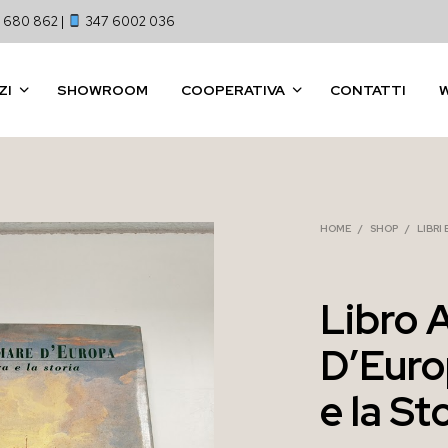
 680 862 |
347 6002 036
ZI
SHOWROOM
COOPERATIVA
CONTATTI
HOME
/
SHOP
/
LIBRI
Libro 
D’Euro
e la S