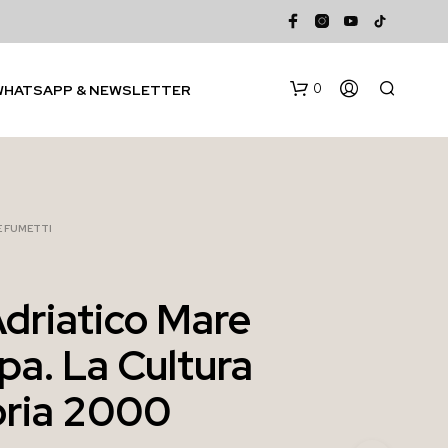
0
WHATSAPP & NEWSLETTER
 E FUMETTI
Adriatico Mare
N
pa. La Cultura
E
S
S
toria 2000
U
N
P