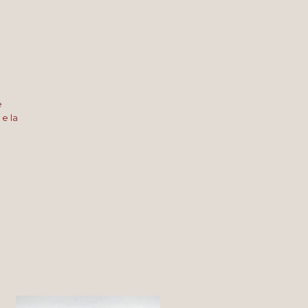
e
 e la