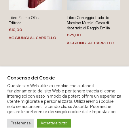
Libro Estimo Ofiria
Libro Correggio tradotto
Editrice
Massimo Mussini Cassa di
risparmio di Reggio Emilia
€
10,00
€
25,00
AGGIUNGI AL CARRELLO
AGGIUNGI AL CARRELLO
Consenso dei Cookie
Questo sito Web utilizza i cookie che aiutano il
funzionamento del sito Web e per tenere traccia di come
interagisci con esso in modo da poterti offrire un'esperienza
utente migliorata e personalizzata. Utilizzeremo i cookie
solo se acconsenti facendo clic su Accetta. Puoi anche
gestire le preferenze dei singoli cookie dalle Impostazioni.
COPYRIGHT 2020 COOP. SOC. OFFICINA 68 |
PRIVACY POLICY
|
Preferenze
Accettare tutto
TERMINI E CONDIZIONI DEL SERVIZIO
|
CREDITS