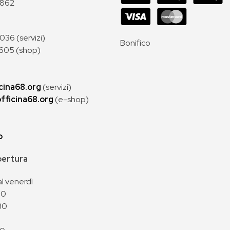
 862
36 (servizi)
Bonifico
605 (shop)
cina68.org
(servizi)
fficina68.org
(e-shop)
p
apertura
al venerdì
00
30