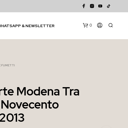
0
WHATSAPP & NEWSLETTER
 E FUMETTI
Arte Modena Tra
N
 Novecento
E
S
S
2013
U
N
P