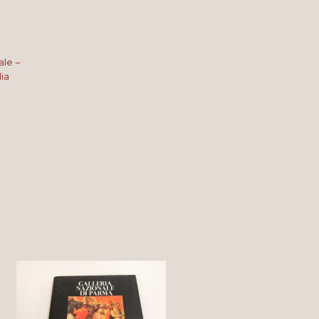
ale –
ia