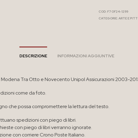
COD:
F7 OF24-1299
CATEGORIE:
ARTE E PIT
DESCRIZIONE
INFORMAZIONI AGGIUNTIVE
 a Modena Tra Otto e Novecento Unipol Assicurazioni 2003-201
izioni come da foto.
no che possa compromettere la lettura del testo.
ttuano spedizioni con piego di libri.
chieste con piego di libri verranno ignorate.
zione con corriere Crono Poste Italiano.