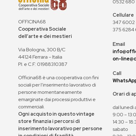
0532 680
Cellulare
OFFICINA68
347 6002 0
Cooperativa Sociale
375 6284 
dell’arte e dei mestieri
Email
Via Bologna, 300 B/C
info@offi
44124 Ferrara – Italia
on-line@o
P.I. e C.F.: 01988310387
Call
Officina68 è una cooperativa con fini
WhatsAp
sociali per l’inserimento lavorativo di
persone momentaneamente
Orari di 
emarginate dai processi produttivi e
commerciali.
dal lunedì 
Ogni acquisto in questo vintage
9:00 – 13:
store finanzia i percorsi di
14:30 – 18:
inserimento lavorativo per persone
sabato
in condizioni di fragilità