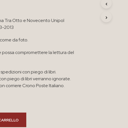
R
O
D
ena Tra Otto e Novecento Unipol
O
T
03-2013
T
O
 come da foto.
N
E
 possa compromettere la lettura del
L
C
A
R
spedizioni con piego di libri.
R
con piego di libri verranno ignorate.
E
n corriere Crono Poste Italiano.
L
L
O
.
CARRELLO