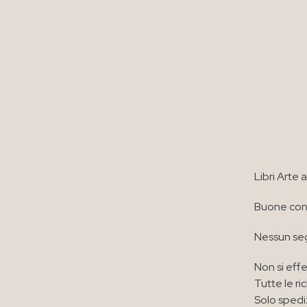
Libri Arte
Buone cond
Nessun seg
Non si effe
Tutte le ri
Solo spedi