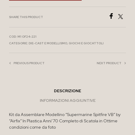
SHARE THIS PRODUCT
COD:
M1 OF24-221
CATEGORIE:
DIE-CAST E MODELLISMO
,
GIOCHI E GIOCATTOLI
PREVIOUS PRODUCT
NEXT PRODUCT
DESCRIZIONE
INFORMAZIONI AGGIUNTIVE
Kit da Assemblare Modellino “Supermarine Spitfire VB” by
“Airfix” In Plastica Anni’70 Completo di Scatola in Ottime
condizioni come da foto