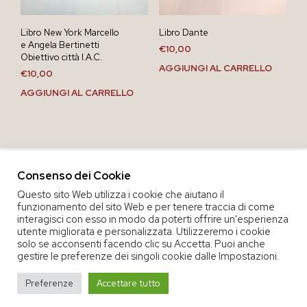
Libro New York Marcello
Libro Dante
e Angela Bertinetti
€
10,00
Obiettivo città I.A.C.
AGGIUNGI AL CARRELLO
€
10,00
AGGIUNGI AL CARRELLO
Consenso dei Cookie
Questo sito Web utilizza i cookie che aiutano il
funzionamento del sito Web e per tenere traccia di come
interagisci con esso in modo da poterti offrire un'esperienza
utente migliorata e personalizzata. Utilizzeremo i cookie
solo se acconsenti facendo clic su Accetta. Puoi anche
gestire le preferenze dei singoli cookie dalle Impostazioni.
COPYRIGHT 2020 COOP. SOC. OFFICINA 68 |
PRIVACY POLICY
|
Preferenze
Accettare tutto
TERMINI E CONDIZIONI DEL SERVIZIO
|
CREDITS