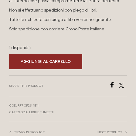
all’interno che possa compromettere la lettura del testo
Non si effettuano spedizioni con piego di libri.
Tutte le richieste con piego di libri verranno ignorate.
Solo spedizione con corriere Crono Poste Italiane.
1 disponibili
AGGIUNGI AL CARRELLO
SHARE THIS PRODUCT
COD:
RR7 OF26-1511
CATEGORIA:
LIBRI E FUMETTI
PREVIOUS PRODUCT
NEXT PRODUCT