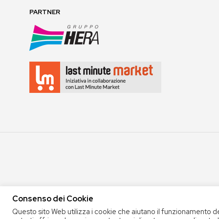
PARTNER
Consenso dei Cookie
COPYRIGHT 2020 COOP. SOC. OFFICINA 68 |
PRIVACY POLICY
|
TERMINI E 
Questo sito Web utilizza i cookie che aiutano il funzionamento d