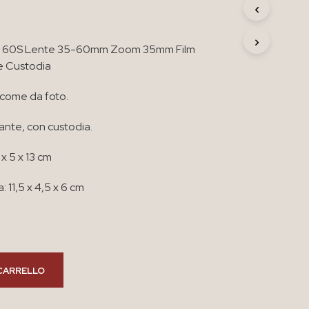
R
O
D
o 60S Lente 35-60mm Zoom 35mm Film
O
T
e Custodia
T
O
 come da foto.
N
E
ante, con custodia.
L
C
A
 x 5 x 13 cm
R
R
 11,5 x 4,5 x 6 cm
E
L
L
O
.
CARRELLO