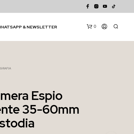
0
WHATSAPP & NEWSLETTER
GRAFIA
mera Espio
N
ente 35-60mm
E
S
S
stodia
U
N
P