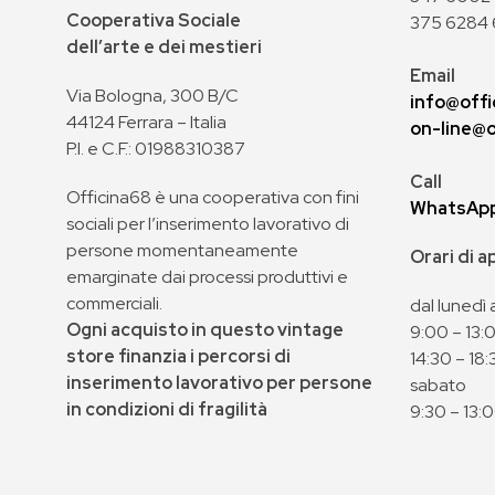
Cooperativa Sociale
375 6284 
dell’arte e dei mestieri
Email
Via Bologna, 300 B/C
info@offi
44124 Ferrara – Italia
on-line@o
P.I. e C.F.: 01988310387
Call
Officina68 è una cooperativa con fini
WhatsAp
sociali per l’inserimento lavorativo di
persone momentaneamente
Orari di 
emarginate dai processi produttivi e
commerciali.
dal lunedì 
Ogni acquisto in questo vintage
9:00 – 13:
store finanzia i percorsi di
14:30 – 18:
inserimento lavorativo per persone
sabato
in condizioni di fragilità
9:30 – 13: