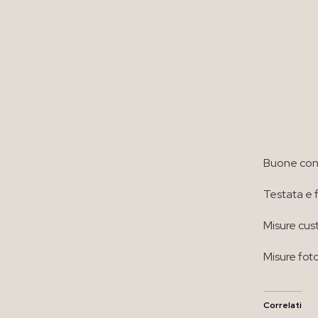
Buone cond
Testata e 
Misure cust
Misure foto
Correlati