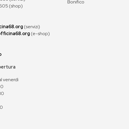
Bonifico
605 (shop)
cina68.org
(servizi)
fficina68.org
(e-shop)
p
apertura
al venerdì
00
30
00