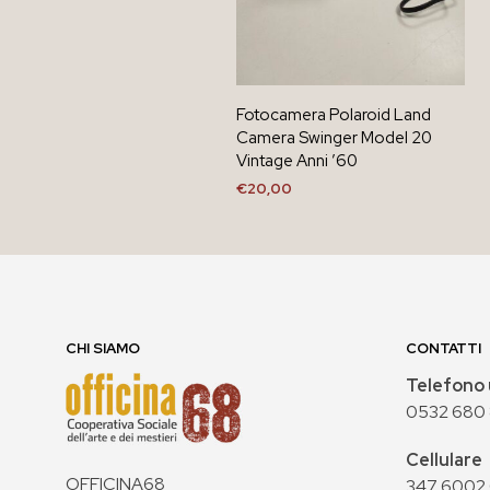
Fotocamera Polaroid Land
Camera Swinger Model 20
Vintage Anni ’60
€
20,00
AGGIUNGI AL CARRELLO
CHI SIAMO
CONTATTI
Telefono 
0532 680
Cellulare
OFFICINA68
347 6002 0