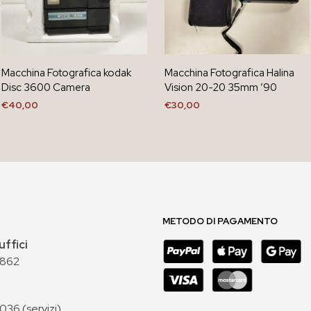
Macchina Fotografica kodak
Macchina Fotografica Halina
Disc 3600 Camera
Vision 20-20 35mm ’90
€
40,00
€
30,00
AGGIUNGI AL CARRELLO
AGGIUNGI AL CARRELLO
METODO DI PAGAMENTO
uffici
 862
36 (servizi)