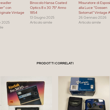
eeadler
Binocolo Hansa Coated
Misuratore di Espos
er” con
Optics 8 x 30 75° Anno
alla Luce “Gossen
iginale Vintage
1854
Sixtomat” Vintage A
13 Giugno 2025
26 Gennaio 2026
e 2025
Articolo simile
Articolo simile
ile
PRODOTTI CORRELATI