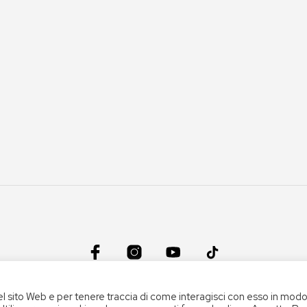
CONDIZIONI DEL SERVIZIO
|
CREDITS
el sito Web e per tenere traccia di come interagisci con esso in mod