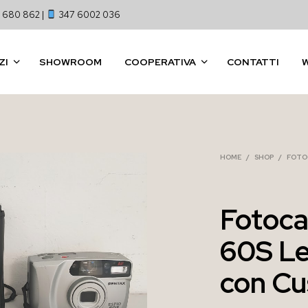
 680 862 |
347 6002 036
ZI
SHOWROOM
COOPERATIVA
CONTATTI
HOME
/
SHOP
/
FOTO
Fotoca
60S L
con Cu