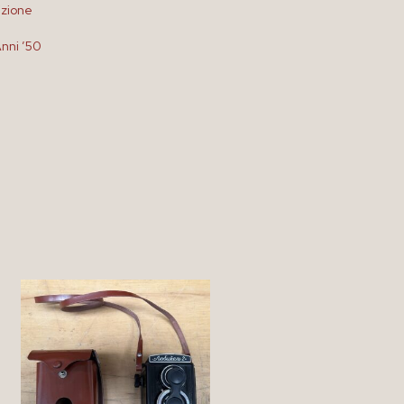
izione
nni ’50