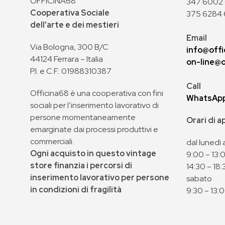
OFFICINA68
347 6002 0
Cooperativa Sociale
375 6284 
dell’arte e dei mestieri
Email
Via Bologna, 300 B/C
info@offi
44124 Ferrara – Italia
on-line@o
P.I. e C.F.: 01988310387
Call
Officina68 è una cooperativa con fini
WhatsAp
sociali per l’inserimento lavorativo di
persone momentaneamente
Orari di 
emarginate dai processi produttivi e
commerciali.
dal lunedì 
Ogni acquisto in questo vintage
9:00 – 13:
store finanzia i percorsi di
14:30 – 18:
inserimento lavorativo per persone
sabato
in condizioni di fragilità
9:30 – 13: