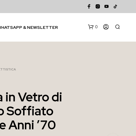
0
WHATSAPP & NEWSLETTER
TTISTICA
a in Vetro di
N
 Soffiato
E
S
S
e Anni ’70
U
N
P