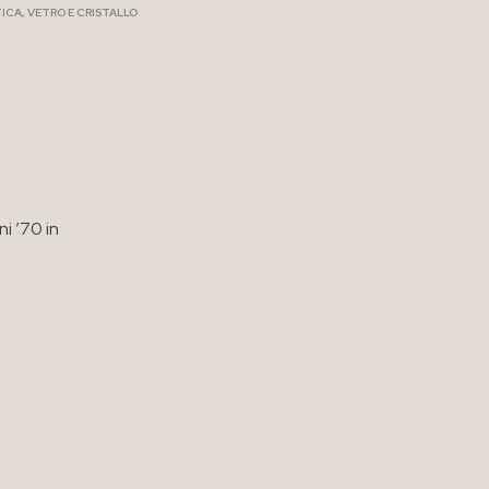
ICA
,
VETRO E CRISTALLO
i ’70 in