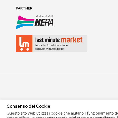
PARTNER
Consenso dei Cookie
Questo sito Web utilizza i cookie che aiutano il funzionamento d
COPYRIGHT 2020 COOP. SOC. OFFICINA 68 |
PRIVACY POLICY
|
TERMINI E 
poterti offrire un'esperienza utente migliorata e personalizzata.