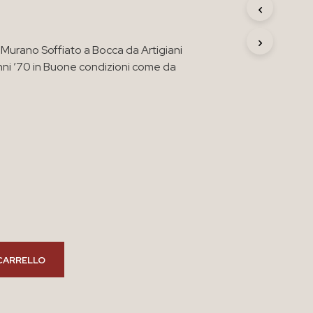
R
O
D
di Murano Soffiato a Bocca da Artigiani
O
T
ni ’70 in Buone condizioni come da
T
O
N
E
L
C
A
R
R
E
L
L
O
.
CARRELLO