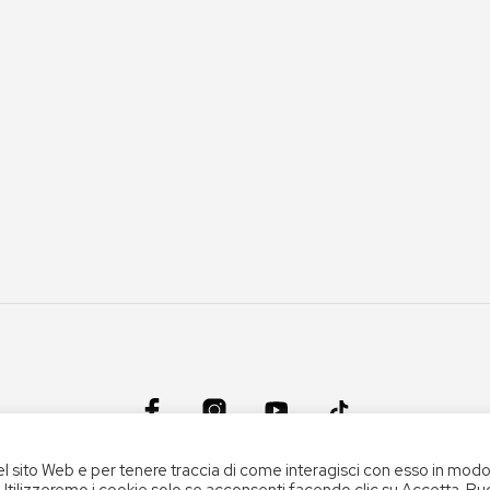
el sito Web e per tenere traccia di come interagisci con esso in mod
CONDIZIONI DEL SERVIZIO
|
CREDITS
 Utilizzeremo i cookie solo se acconsenti facendo clic su Accetta. Pu