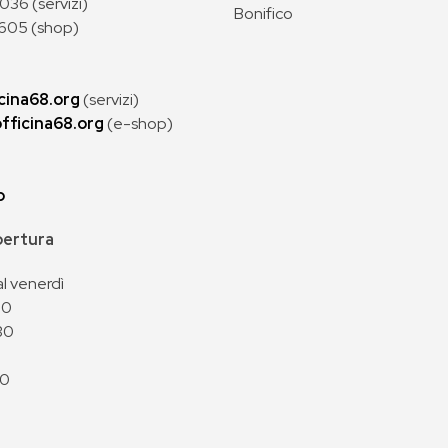
36 (servizi)
Bonifico
605 (shop)
cina68.org
(servizi)
fficina68.org
(e-shop)
p
apertura
al venerdì
00
30
00