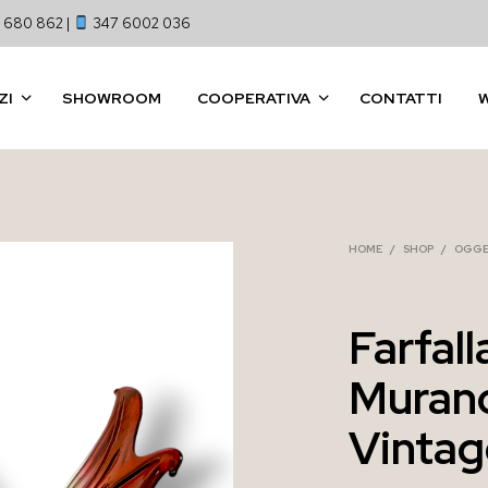
 680 862 |
347 6002 036
ZI
SHOWROOM
COOPERATIVA
CONTATTI
HOME
/
SHOP
/
OGGE
Farfall
Murano
Vintag