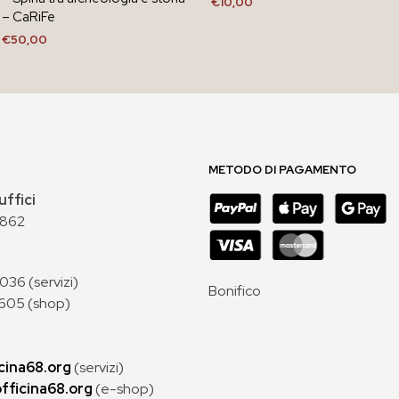
€
10,00
– CaRiFe
AGGIUNGI AL CARRELLO
€
50,00
AGGIUNGI AL CARRELLO
METODO DI PAGAMENTO
uffici
 862
36 (servizi)
Bonifico
605 (shop)
cina68.org
(servizi)
fficina68.org
(e-shop)