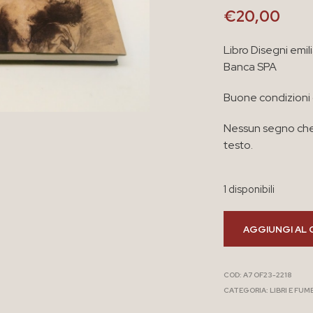
€
20,00
Libro Disegni emi
Banca SPA
Buone condizioni
Nessun segno che
testo.
1 disponibili
AGGIUNGI AL 
COD:
A7 OF23-2218
CATEGORIA:
LIBRI E FUM