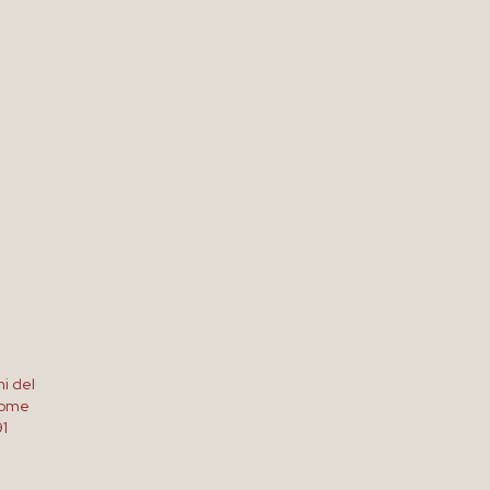
ni del
Come
91