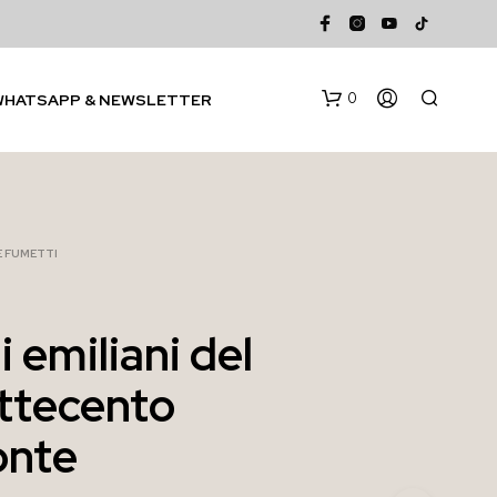
0
WHATSAPP & NEWSLETTER
 E FUMETTI
 emiliani del
N
ttecento
E
S
S
onte
U
N
P