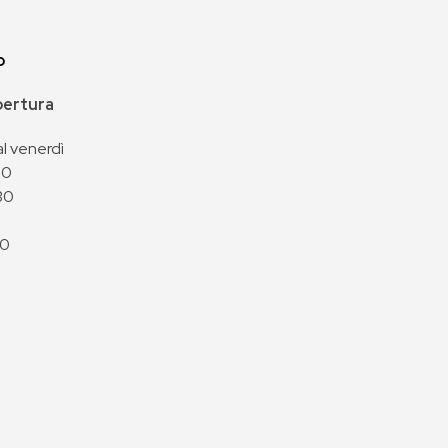
p
apertura
al venerdì
00
30
00