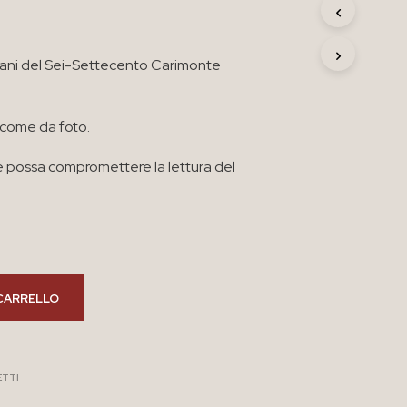
R
O
D
liani del Sei-Settecento Carimonte
O
T
T
O
 come da foto.
N
E
 possa compromettere la lettura del
L
C
A
R
R
E
L
L
CARRELLO
O
.
ETTI