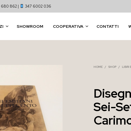
 680 862 |
347 6002 036
ZI
SHOWROOM
COOPERATIVA
CONTATTI
HOME
/
SHOP
/
LIBRI
Disegni
Sei-Se
Carim