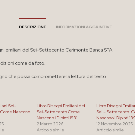
DESCRIZIONE
INFORMAZIONI AGGIUNTIVE
gni emiliani del Sei-Settecento Carimonte Banca SPA
izioni come da foto.
no che possa compromettere la lettura del testo.
iani Sei-
Libro Disegni Emiliani del
Libro Disegni Emilia
 Come Nascono
Sei-Settecento Come
Sei – Settecento. 
Nascono i Dipinti 1991
Nascono i Dipinti 19
025
2 Marzo 2026
12 Novembre 2025
ile
Articolo simile
Articolo simile