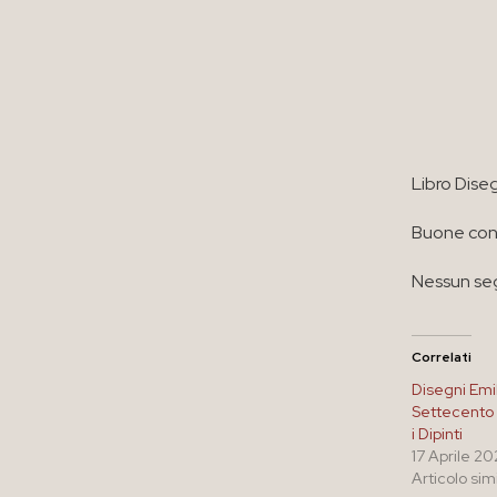
Libro Dise
Buone cond
Nessun seg
Correlati
Disegni Emil
Settecento
i Dipinti
17 Aprile 2
Articolo sim