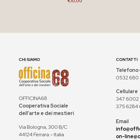
€
10,00
AGGIUNGI AL CARRELLO
CHI SIAMO
CONTATTI
Telefono 
0532 680
Cellulare
OFFICINA68
347 6002 0
Cooperativa Sociale
375 6284 
dell’arte e dei mestieri
Email
Via Bologna, 300 B/C
info@offi
44124 Ferrara – Italia
on-line@o