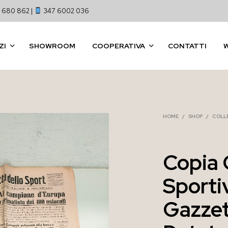
 680 862 |
347 6002 036
ZI
SHOWROOM
COOPERATIVA
CONTATTI
HOME
/
SHOP
/
COLL
Copia 
Sporti
Gazzet