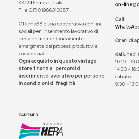
44124 Ferrara – Italia
on-line@o
P.I. e C.F.: 01988310387
Call
Officina68 è una cooperativa con fini
WhatsAp
sociali per l’inserimento lavorativo di
persone momentaneamente
Orari di 
emarginate dai processi produttivi e
commerciali.
dal lunedì 
Ogni acquisto in questo vintage
9:00 – 13:
store finanzia i percorsi di
14:30 – 18:
inserimento lavorativo per persone
sabato
in condizioni di fragilità
9:30 – 13:
PARTNER