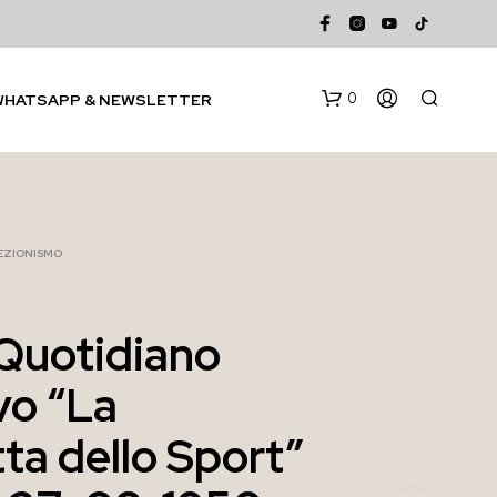
0
WHATSAPP & NEWSLETTER
EZIONISMO
Quotidiano
N
vo “La
E
S
S
ta dello Sport”
U
N
P