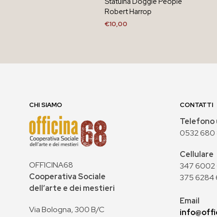
Statuina Doggie People
Robert Harrop
€
10,00
AGGIUNGI AL CARRELLO
CHI SIAMO
CONTATTI
Telefono 
0532 680
Cellulare
OFFICINA68
347 6002 0
Cooperativa Sociale
375 6284 
dell’arte e dei mestieri
Email
Via Bologna, 300 B/C
info@offi