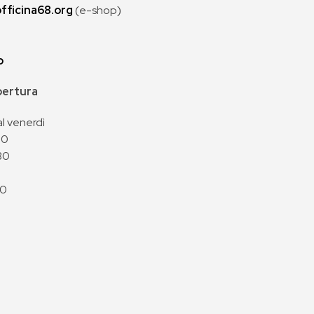
fficina68.org
(e-shop)
p
apertura
al venerdì
00
30
00