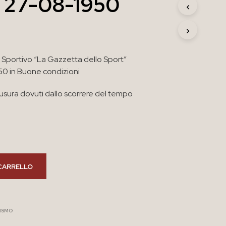
a 27-08-1950
R
O
D
O
T
T
Sportivo “La Gazzetta dello Sport”
O
0 in Buone condizioni
N
E
 usura dovuti dallo scorrere del tempo
L
C
A
R
R
E
L
L
CARRELLO
O
.
ISMO