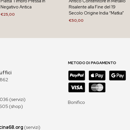
Piatta Timbro Pressa in
Antico Contenitore in Metallo
Negativo Antica
Risalente alla Fine del 19
Secolo Origine India “Matka”
€
25,00
€
50,00
AGGIUNGI AL CARRELLO
AGGIUNGI AL CARRELLO
METODO DI PAGAMENTO
uffici
 862
36 (servizi)
Bonifico
605 (shop)
cina68.org
(servizi)