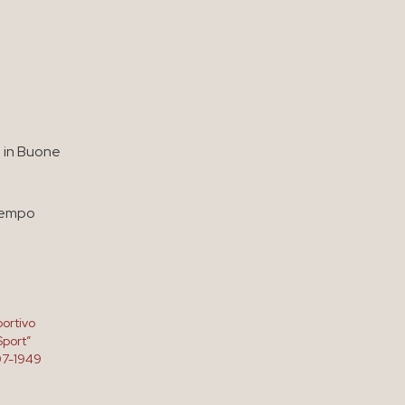
 in Buone
 tempo
ortivo
Sport”
07-1949