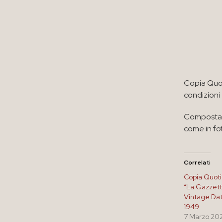
Copia Quot
condizioni
Composta d
come in fo
Correlati
Copia Quoti
“La Gazzett
Vintage Da
1949
7 Marzo 20