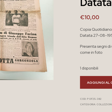
Datat
€
10,00
Copia Quotidiano 
Datata 27-08-195
Presenta segni di
come in foto
1 disponibili
AGGIUNGI AL 
COD:
P OF25-382
CATEGORIA:
COLLEZION