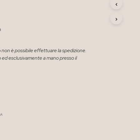
R
O
D
O
T
m
T
O
N
 non è possibile effettuare la spedizione.
E
solo ed esclusivamente a mano presso il
L
C
A
R
R
E
L
L
O
.
SA