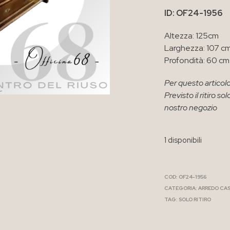
ID: OF24-1956
Altezza: 125cm
Larghezza: 107 c
Profondità: 60 cm
Per questo articolo
Previsto il ritiro 
nostro negozio
1 disponibili
COD:
OF24-1956
CATEGORIA:
ARREDO CA
TAG:
SOLO RITIRO