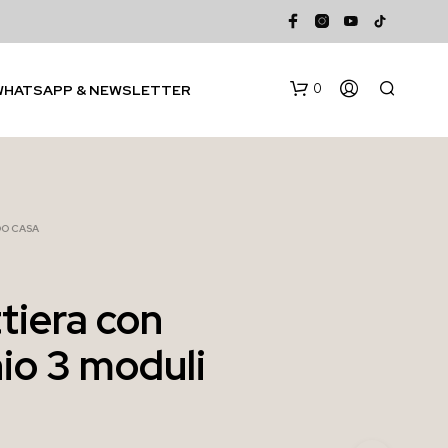
0
WHATSAPP & NEWSLETTER
DO CASA
tiera con
N
io 3 moduli
E
S
S
U
N
P