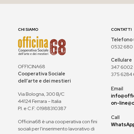
CHI SIAMO
CONTATTI
Telefono 
0532 680
Cellulare
OFFICINA68
347 6002 0
Cooperativa Sociale
375 6284 
dell’arte e dei mestieri
Email
Via Bologna, 300 B/C
info@offi
44124 Ferrara – Italia
on-line@o
P.I. e C.F.: 01988310387
Call
Officina68 è una cooperativa con fini
WhatsAp
sociali per l’inserimento lavorativo di