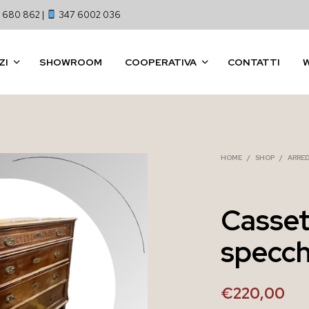
 680 862 |
347 6002 036
ZI
SHOWROOM
COOPERATIVA
CONTATTI
HOME
/
SHOP
/
ARRE
Casset
specch
€
220,00