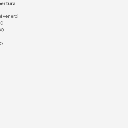
apertura
al venerdì
00
30
00