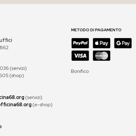
METODO DI PAGAMENTO
uffici
 862
36 (servizi)
Bonifico
605 (shop)
cina68.org
(servizi)
fficina68.org
(e-shop)
p