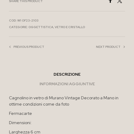
SHARE THIS PRODUCT
COD:
W1 OF23-2103
CATEGORIE:
OGGETTISTICA
,
VETRO E CRISTALLO
PREVIOUS PRODUCT
NEXT PRODUCT
DESCRIZIONE
INFORMAZIONI AGGIUNTIVE
Cagnolino in vetro di Murano Vintage Decorato a Mano in
ottime condizioni come da foto
Fermacarte
Dimensioni:
Larghezza 6 cm