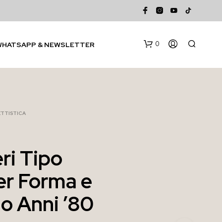
0
WHATSAPP & NEWSLETTER
TTISTICA
ri Tipo
N
r Forma e
E
S
S
o Anni ’80
U
N
P