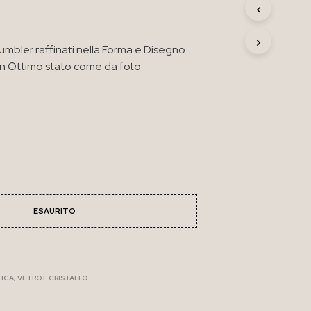
R
O
D
Tumbler raffinati nella Forma e Disegno
O
T
in Ottimo stato come da foto
T
O
N
E
L
C
A
R
R
E
L
ESAURITO
L
O
.
ICA
,
VETRO E CRISTALLO