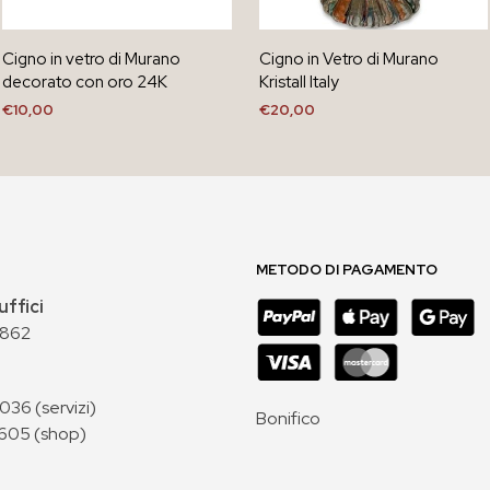
Cigno in vetro di Murano
Cigno in Vetro di Murano
decorato con oro 24K
Kristall Italy
€
10,00
€
20,00
AGGIUNGI AL CARRELLO
AGGIUNGI AL CARRELLO
METODO DI PAGAMENTO
uffici
 862
36 (servizi)
Bonifico
605 (shop)