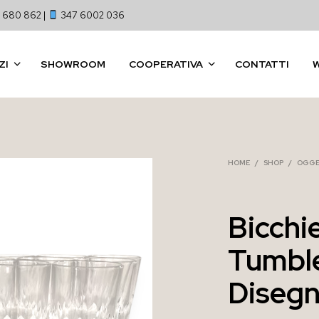
 680 862 |
347 6002 036
ZI
SHOWROOM
COOPERATIVA
CONTATTI
HOME
/
SHOP
/
OGGE
Bicchie
Tumble
Disegn