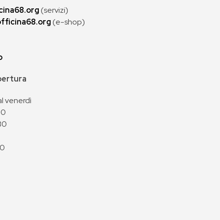
cina68.org
(servizi)
fficina68.org
(e-shop)
p
apertura
al venerdì
00
30
00