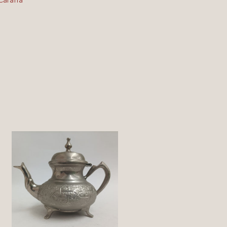
 Caraffa
4