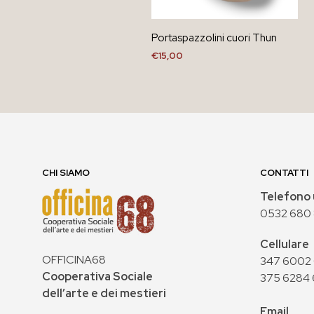
Portaspazzolini cuori Thun
€
15,00
AGGIUNGI AL CARRELLO
CHI SIAMO
CONTATTI
Telefono 
0532 680
Cellulare
OFFICINA68
347 6002 0
Cooperativa Sociale
375 6284 
dell’arte e dei mestieri
Email