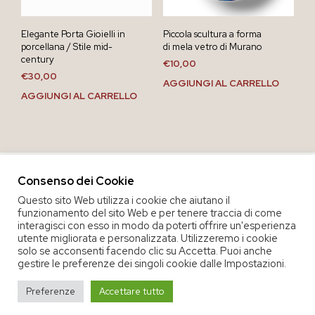
Elegante Porta Gioielli in
Piccola scultura a forma
porcellana / Stile mid-
di mela vetro di Murano
century
€
10,00
€
30,00
AGGIUNGI AL CARRELLO
AGGIUNGI AL CARRELLO
Consenso dei Cookie
Questo sito Web utilizza i cookie che aiutano il
funzionamento del sito Web e per tenere traccia di come
interagisci con esso in modo da poterti offrire un'esperienza
utente migliorata e personalizzata. Utilizzeremo i cookie
solo se acconsenti facendo clic su Accetta. Puoi anche
gestire le preferenze dei singoli cookie dalle Impostazioni.
COPYRIGHT 2020 COOP. SOC. OFFICINA 68 |
PRIVACY POLICY
|
Preferenze
Accettare tutto
TERMINI E CONDIZIONI DEL SERVIZIO
|
CREDITS