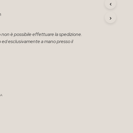
R
O
m
D
O
T
T
 non è possibile effettuare la spedizione.
O
solo ed esclusivamente a mano presso il
N
E
L
C
A
R
R
E
L
L
SA
O
.