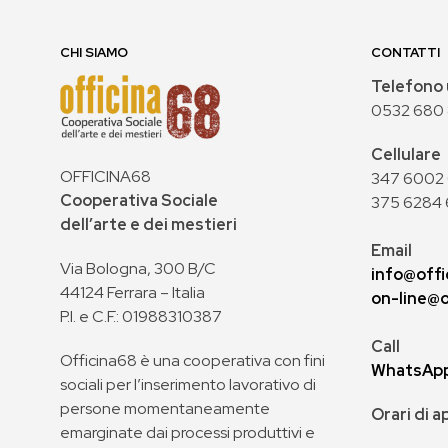
CHI SIAMO
CONTATTI
Telefono 
0532 680
Cellulare
OFFICINA68
347 6002 0
Cooperativa Sociale
375 6284 
dell’arte e dei mestieri
Email
Via Bologna, 300 B/C
info@offi
44124 Ferrara – Italia
on-line@o
P.I. e C.F.: 01988310387
Call
Officina68 è una cooperativa con fini
WhatsAp
sociali per l’inserimento lavorativo di
persone momentaneamente
Orari di 
emarginate dai processi produttivi e