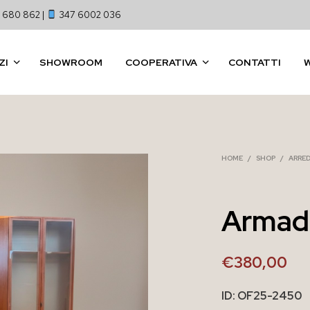
 680 862 |
347 6002 036
ZI
SHOWROOM
COOPERATIVA
CONTATTI
HOME
/
SHOP
/
ARRE
Armadi
€
380,00
ID: OF25-2450