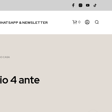
0
WHATSAPP & NEWSLETTER
DO CASA
o 4 ante
N
E
S
S
U
N
P