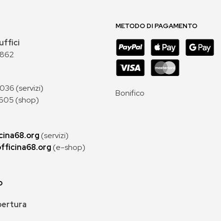
METODO DI PAGAMENTO
uffici
 862
36 (servizi)
Bonifico
605 (shop)
cina68.org
(servizi)
fficina68.org
(e-shop)
p
apertura