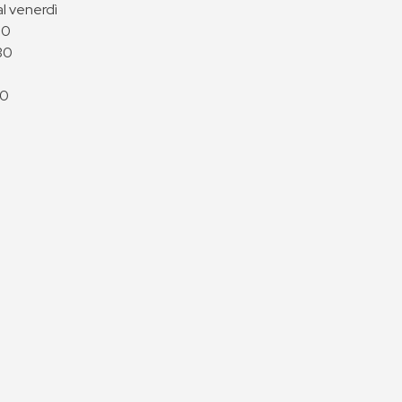
al venerdì
00
30
00