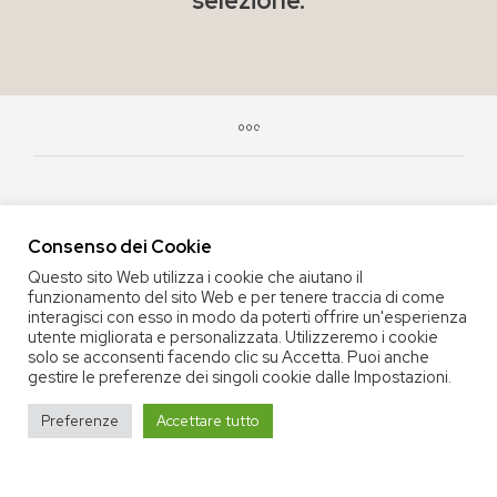
selezione.
Consenso dei Cookie
Questo sito Web utilizza i cookie che aiutano il
funzionamento del sito Web e per tenere traccia di come
COPYRIGHT 2020 COOP. SOC. OFFICINA 68 |
PRIVACY POLICY
|
interagisci con esso in modo da poterti offrire un'esperienza
TERMINI E CONDIZIONI DEL SERVIZIO
|
CREDITS
utente migliorata e personalizzata. Utilizzeremo i cookie
solo se acconsenti facendo clic su Accetta. Puoi anche
gestire le preferenze dei singoli cookie dalle Impostazioni.
Preferenze
Accettare tutto